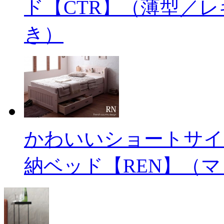
ド【CTR】（薄型／
き）
かわいいショートサイ
納ベッド【REN】（