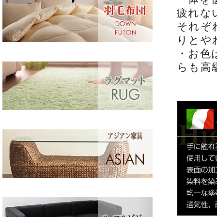
疲れな
それぞ
りとや
・お色
らも高