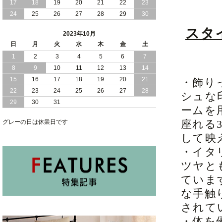
17
18
19
20
21
22
23
24
25
26
27
28
29
30
2023/08/30
おすすめ 棚 コンセント 付き ウォルナ
ット 引き出し 収納 付き ベッド
スタ
2023年10月
2023/08/08
日
月
棚 コンセント 付き 便利 ウォルナット
火
水
木
金
土
柄 引き出し 収納 付き ベッド
1
2
3
4
5
6
7
8
9
10
11
12
13
14
2023/08/03
フラットヘッドボード 艶 ブラック 引き
15
16
17
18
19
20
21
・飾り
出し 収納 付き ベッド
22
23
24
25
26
27
28
シュな
29
30
31
ームを
座れる
グレーの日は休業日です
して映
・イタ
ツヤと
ていま
な手触
されて
・体を