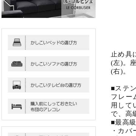
止め具
(左)
(右)。
■ステ
フレー
用して
で、高
■最高
・カバ