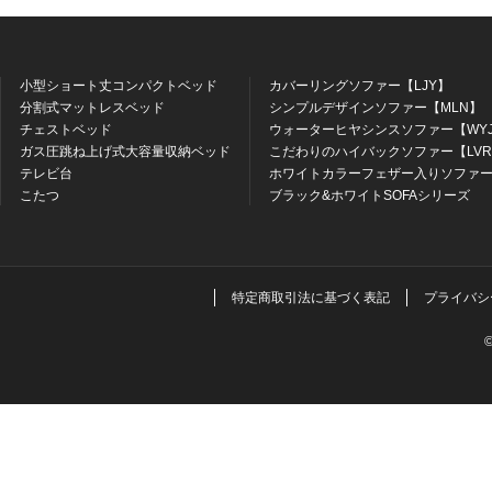
小型ショート丈コンパクトベッド
カバーリングソファー【LJY】
分割式マットレスベッド
シンプルデザインソファー【MLN】
チェストベッド
ウォーターヒヤシンスソファー【WY
ガス圧跳ね上げ式大容量収納ベッド
こだわりのハイバックソファー【LV
テレビ台
ホワイトカラーフェザー入りソファー
こたつ
ブラック&ホワイトSOFAシリーズ
特定商取引法に基づく表記
プライバシ
©