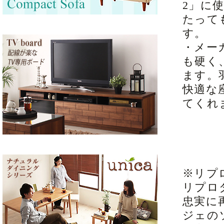
2」に
たって
す。
・メー
も硬く
ます。
快適な
てくれ
※リプ
リプロ
忠実に
ジェの