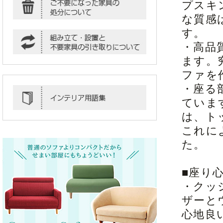
プスキ
な質感
す。
・高品
ます。
ファを
・座る
ていま
は、ト
これに
た。
■座り
・クッ
ザーと
心地良