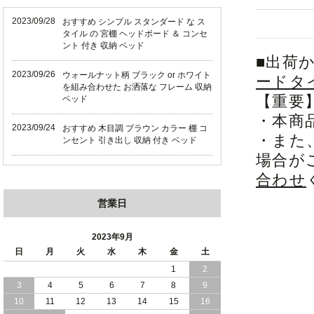
2023/09/28
おすすめ シンプル スタンダード な ス
タイル の 宮棚 ヘッドボード ＆ コンセ
ント 付き 収納 ベッド
■出荷
2023/09/26
ウォールナット柄 ブラック or ホワイト
ードタ
を組み合わせた お洒落な フレーム 収納
【重要
ベッド
・本商
2023/09/24
おすすめ 木目調 ブラウン カラー 棚 コ
・また
ンセント 引き出し 収納 付き ベッド
場合が
2023/09/18
おすすめ シンプル スタイリッシュ な
合わせ
ウォールナットデザイン 収納 ベッド
営業日
2023/09/12
おすすめ 多機能 棚 ・ 照明 ・ コンセン
ト ・ 収納 付き ベッド
2023年9月
2023/09/10
日
月
火
水
木
金
土
高級感 溢れる ブラック フレーム 多機
能 ヘッドボード 付き 収納 ベッド
1
2
3
4
5
6
7
8
9
2023/09/08
おすすめ シンプル スタイリッシュ 棚
10
11
12
13
14
15
16
コンセント 引き出し 収納 付き ベッド