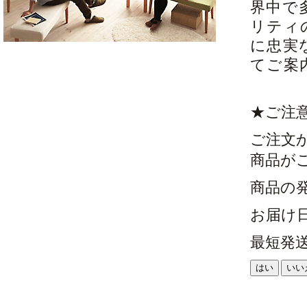
界中で
リティ
に忠実
てご案
★ご注
ご注文
商品が
商品の
お届け
最短発
はい
いい