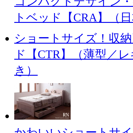
コンパクトデザイン・
トベッド【CRA】（
ショートサイズ！収納
ド【CTR】（薄型／
き）
かわいいショートサイ