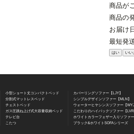
商品が
商品の
お届け
最短発
はい
いい
小型ショート丈コンパクトベッド
カバーリングソファー【LJY】
分割式マットレスベッド
シンプルデザインソファー【MLN】
チェストベッド
ウォーターヒヤシンスソファー【WY
ガス圧跳ね上げ式大容量収納ベッド
こだわりのハイバックソファー【LV
テレビ台
ホワイトカラーフェザー入りソファー
こたつ
ブラック&ホワイトSOFAシリーズ