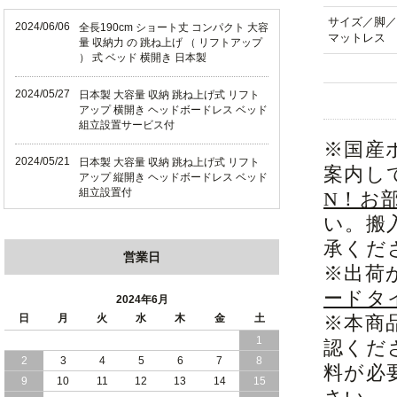
サイズ／脚／
2024/06/06
全長190cm ショート丈 コンパクト 大容
マットレス
量 収納力 の 跳ね上げ （ リフトアップ
） 式 ベッド 横開き 日本製
2024/05/27
日本製 大容量 収納 跳ね上げ式 リフト
アップ 横開き ヘッドボードレス ベッド
組立設置サービス付
※国産
2024/05/21
日本製 大容量 収納 跳ね上げ式 リフト
案内し
アップ 縦開き ヘッドボードレス ベッド
組立設置付
N！お
い。搬
2024/05/02
日本製 大容量 収納 跳ね上げ式 （ リフ
承くだ
トアップ ） ベッド 横開き ヘッドボー
営業日
ド 組立設置 付き
※出荷
ードタ
2024/04/25
日本製 収納 跳ね上げ式 リフトアップ
2024年6月
ベッド 縦開き ヘッドボード 組立設置サ
日
月
火
水
木
金
土
※本商
ービス付き
1
認くだ
2
3
4
5
6
7
8
2024/04/23
すのこ の 床板 簡単 軽い コンパクトな
料が必
大容量 収納 跳ね上げ式 ベッド
9
10
11
12
13
14
15