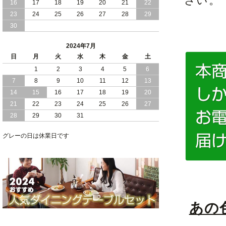
さい。
16
17
18
19
20
21
22
2024/03/28
おすすめ クイーン キング ワイドキング
23
24
25
26
27
28
29
サイズ で 通気性ある すのこ仕様 大容
30
量 収納 跳ね上げ ベッド
2024年7月
2024/02/29
畳 仕様 で 敷き布団 が使える 引き出し
日
月
火
水
木
金
土
収納 付き 大容量 チェスト ベッド 日本
製 ヘッドボードなし
1
2
3
4
5
6
7
8
9
10
11
12
13
2024/02/23
畳 の 床面 で 敷き布団 で 寝られる 引き
14
15
16
17
18
19
20
出し 収納庫 付 大容量 チェスト ベッド
21
22
23
24
25
26
27
日本製
28
29
30
31
2024/02/13
床 畳仕様 で 敷き布団 が 使える 引き出
し 収納庫 付き チェスト ベッド 日本製
グレーの日は休業日です
あの