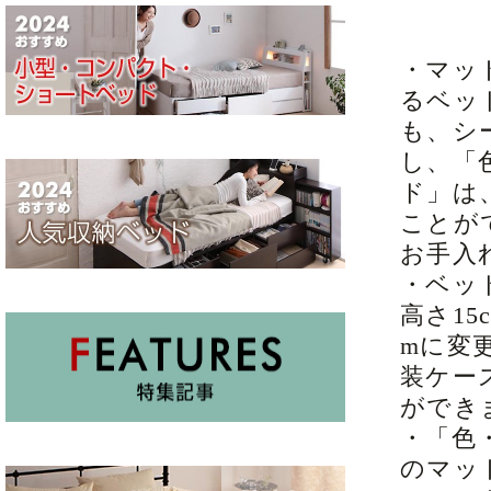
・マッ
るベッ
も、シ
し、「
ド」は
ことが
お手入
・ベッ
高さ1
mに変
装ケー
ができ
・「色
のマッ