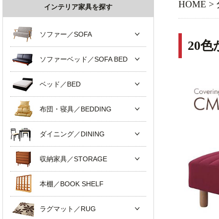
HOME
>
インテリア家具を探す
ソファー／SOFA
20
ソファーベッド／SOFA BED
ベッド／BED
布団・寝具／BEDDING
ダイニング／DINING
収納家具／STORAGE
本棚／BOOK SHELF
ラグマット／RUG