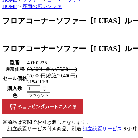
HOME
>
座面の広いソファ
フロアコーナーソファー【LUFAS】ル
フロアコーナーソファー【LUFAS】ル
型番
40102225
通常価格
69,800円(税込75,384円)
55,000円(税込59,400円)
セール価格
21%OFF!!
購入数
色
※商品は玄関でお引き渡しとなります。
（組立設置サービス付き商品、別途
組立設置サービス
をお申