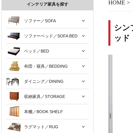
HOME
>
インテリア家具を探す
ソファー／SOFA
シン
ソファーベッド／SOFA BED
ッド
ベッド／BED
布団・寝具／BEDDING
ダイニング／DINING
収納家具／STORAGE
本棚／BOOK SHELF
ラグマット／RUG