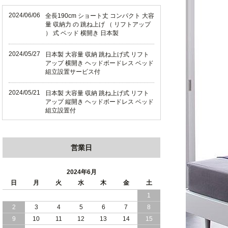
2024/06/06
全長190cm ショート丈 コンパクト 大容
量 収納力 の 跳ね上げ （ リフトアップ
） 式 ベッド 横開き 日本製
2024/05/27
日本製 大容量 収納 跳ね上げ式 リフト
アップ 横開き ヘッドボードレス ベッド
組立設置サービス付
2024/05/21
日本製 大容量 収納 跳ね上げ式 リフト
アップ 縦開き ヘッドボードレス ベッド
組立設置付
2024/05/02
日本製 大容量 収納 跳ね上げ式 （ リフ
トアップ ） ベッド 横開き ヘッドボー
営業日
ド 組立設置 付き
2024/04/25
日本製 収納 跳ね上げ式 リフトアップ
2024年6月
ベッド 縦開き ヘッドボード 組立設置サ
日
月
火
水
木
金
土
ービス付き
1
2
3
4
5
6
7
8
2024/04/23
すのこ の 床板 簡単 軽い コンパクトな
大容量 収納 跳ね上げ式 ベッド
9
10
11
12
13
14
15