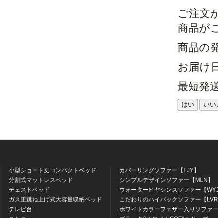
ご注文
商品が
商品の
お届け
最短発
はい
いい
小型ショート丈コンパクトベッド
カバーリングソファー【LJY】
分割式マットレスベッド
シンプルデザインソファー【MLN】
チェストベッド
ウォーターヒヤシンスソファー【WY
ガス圧跳ね上げ式大容量収納ベッド
こだわりのハイバックソファー【LV
テレビ台
ホワイトカラーフェザー入りソファー