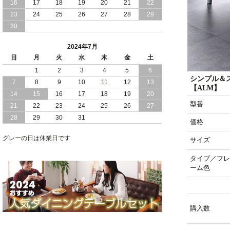
16
17
18
19
20
21
22
2024/03/28
おすすめ クイーン キング ワイドキング
23
24
25
26
27
28
29
サイズ で 通気性ある すのこ仕様 大容
30
量 収納 跳ね上げ ベッド
2024年7月
2024/02/29
畳 仕様 で 敷き布団 が使える 引き出し
日
月
火
水
木
金
土
収納 付き 大容量 チェスト ベッド 日本
製 ヘッドボードなし
1
2
3
4
5
6
シンプル＆
7
8
9
10
11
12
13
【ALM】
2024/02/23
畳 の 床面 で 敷き布団 で 寝られる 引き
14
15
16
17
18
19
20
出し 収納庫 付 大容量 チェスト ベッド
型番
21
22
23
24
25
26
27
日本製
28
29
30
31
価格
2024/02/13
床 畳仕様 で 敷き布団 が 使える 引き出
し 収納庫 付き チェスト ベッド 日本製
グレーの日は休業日です
サイズ
タイプ／フレ
ーム色
購入数