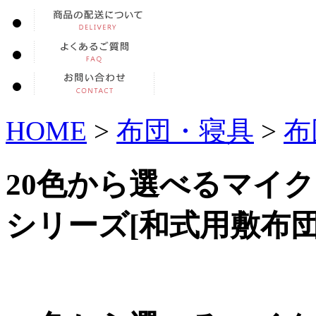
HOME
>
布団・寝具
>
布
20色から選べるマイ
シリーズ[和式用敷布