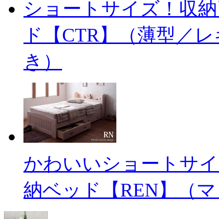
ショートサイズ！収納
ド【CTR】（薄型／
き）
かわいいショートサイ
納ベッド【REN】（