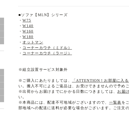
■ソファ【MLN】シリーズ
・
W75
・
W140
・
W160
・
W180
・
オットマン
・
コーナーカウチ（ミドル）
・
コーナーカウチ（ラージ）
※組立設置サービス対象外
※ご購入にあたりましては、
「ATTENTION！お部屋に
い。搬入不可によるご返品は、お受けできませんので予め
※出荷からお届けまでにかかる日数につきましては、
お届
い。
※本商品には、配達不可地域がございますので、
一覧表
を
部地域への配送に送料が必要な場合がございます。ご注文