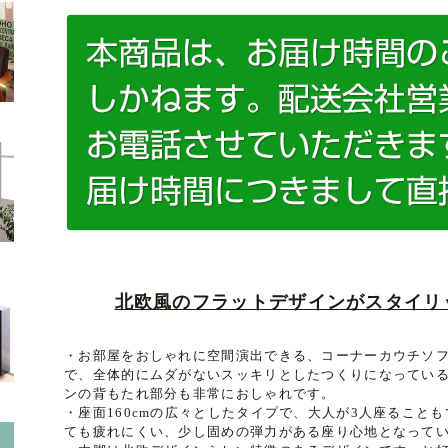
北欧風のフラットデザインがスタイリ
・お部屋をおしゃれに空間演出できる、コーナーカウチソ
で、全体的にムダがないスッキリとしたつくりになってい
ンの背もたれ部分も非常におしゃれです。
・座面160cmの広々としたタイプで、大人が3人座ること
ても疲れにくい、少し固めの弾力がある座り心地となって