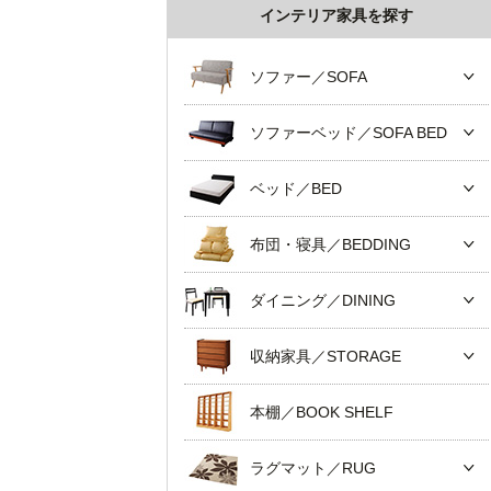
インテリア家具を探す
ソファー／SOFA
ソファーベッド／SOFA BED
ベッド／BED
布団・寝具／BEDDING
ダイニング／DINING
収納家具／STORAGE
本棚／BOOK SHELF
ラグマット／RUG