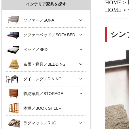
HOME
>
インテリア家具を探す
HOME
>
ソファー／SOFA
シン
ソファーベッド／SOFA BED
ベッド／BED
布団・寝具／BEDDING
ダイニング／DINING
収納家具／STORAGE
本棚／BOOK SHELF
ラグマット／RUG