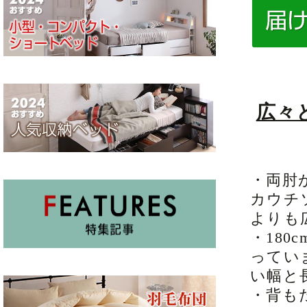
広々
・両肘
カウチ
よりも
・180
ってい
い幅と
・背も