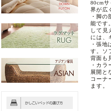
80c
界が広
・脚の
能です
して見
には、
・張地
す。ソ
背面も
・カラ
展開と
コーナ
ます。