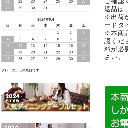
ご確認
21
22
23
24
25
26
27
返品は
28
29
30
31
2024/05/21
日本製 大容量 収納 跳ね上げ式 リフト
※出荷
アップ 縦開き ヘッドボードレス ベッド
2024年8月
組立設置付
ードタ
日
月
火
水
木
金
土
※本商
2024/05/02
1
2
3
日本製 大容量 収納 跳ね上げ式 （ リフ
トアップ ） ベッド 横開き ヘッドボー
4
5
6
7
8
9
10
認くだ
ド 組立設置 付き
11
12
13
14
15
16
17
料が必
18
19
20
21
22
23
24
2024/04/25
日本製 収納 跳ね上げ式 リフトアップ
さい。
25
26
27
28
29
30
31
ベッド 縦開き ヘッドボード 組立設置サ
ービス付き
グレーの日は休業日です
2024/04/23
すのこ の 床板 簡単 軽い コンパクトな
大容量 収納 跳ね上げ式 ベッド