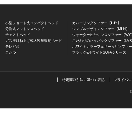
小型ショート丈コンパクトベッド
カバーリングソファー【LJY】
分割式マットレスベッド
シンプルデザインソファー【MLN】
チェストベッド
ウォーターヒヤシンスソファー【WY
ガス圧跳ね上げ式大容量収納ベッド
こだわりのハイバックソファー【LV
テレビ台
ホワイトカラーフェザー入りソファー
こたつ
ブラック&ホワイトSOFAシリーズ
特定商取引法に基づく表記
プライバシ
©