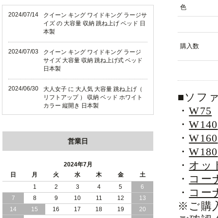
色
2024/07/14
クイーン キング ワイドキング ラージサ
イズ の 大容量 収納 跳ね上げ ベッド 日
本製
購入数
2024/07/03
クイーン キング ワイドキング ラージ
サイズ 大容量 収納 跳ね上げ式 ベッド
日本製
2024/06/30
大人女子 に 大人気 大容量 跳ね上げ（
■ソフ
リフトアップ ） 収納 ベッド ホワイト
カラー 縦開き 日本製
・
W75
・
W140
2024/06/22
ショート丈 コンパクト な 大容量 収納
跳ね上げ（ リフトアップ ） ベッド ホ
・
W160
営業日
ワイトカラー 縦開き 日本製
・
W180
2024/06/06
・
オッ
全長190cm ショート丈 コンパクト 大容
2024年7月
量 収納力 の 跳ね上げ （ リフトアップ
日
月
火
水
木
金
土
・
コー
） 式 ベッド 横開き 日本製
1
2
3
4
5
6
・
コー
7
8
9
10
11
12
13
2024/05/27
日本製 大容量 収納 跳ね上げ式 リフト
※ご購
アップ 横開き ヘッドボードレス ベッド
14
15
16
17
18
19
20
組立設置サービス付