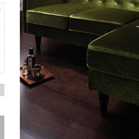
容
ド
ド
サ