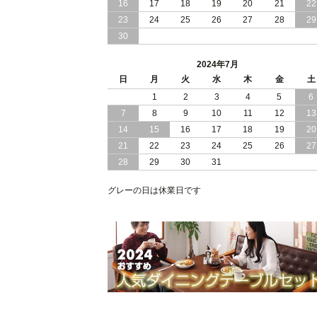
16
17
18
19
20
21
22
2024/03/28
おすすめ クイーン キング ワイドキン
23
24
25
26
27
28
29
サイズ で 通気性ある すのこ仕様 大容
30
量 収納 跳ね上げ ベッド
2024年7月
2024/02/29
畳 仕様 で 敷き布団 が使える 引き出し
日
月
火
水
木
金
土
収納 付き 大容量 チェスト ベッド 日本
製 ヘッドボードなし
1
2
3
4
5
6
7
8
9
10
11
12
13
2024/02/23
畳 の 床面 で 敷き布団 で 寝られる 引
14
15
16
17
18
19
20
出し 収納庫 付 大容量 チェスト ベッド
21
22
23
24
25
26
27
日本製
28
29
30
31
2024/02/13
床 畳仕様 で 敷き布団 が 使える 引き出
し 収納庫 付き チェスト ベッド 日本製
グレーの日は休業日です