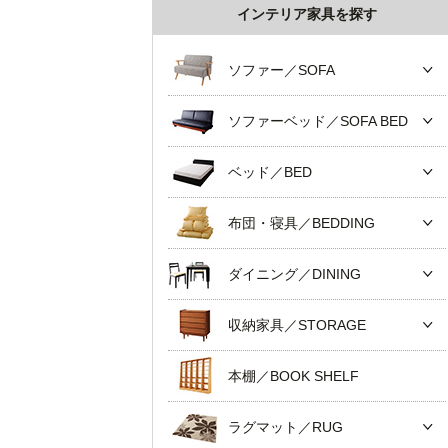
インテリア家具を探す
ソファー／SOFA
ソファーベッド／SOFA BED
ベッド／BED
布団・寝具／BEDDING
ダイニング／DINING
収納家具／STORAGE
本棚／BOOK SHELF
ラグマット／RUG