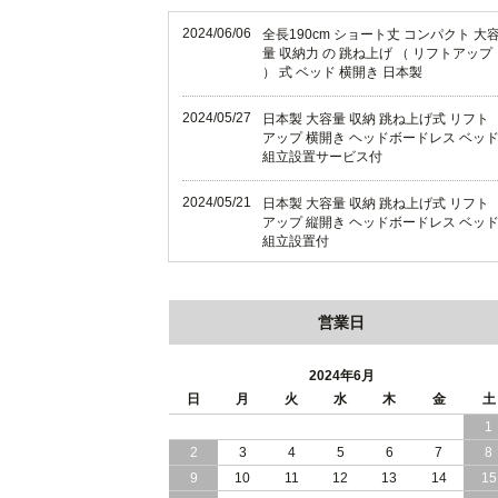
2024/06/06
全長190cm ショート丈 コンパクト 大
量 収納力 の 跳ね上げ （ リフトアップ
） 式 ベッド 横開き 日本製
2024/05/27
日本製 大容量 収納 跳ね上げ式 リフト
アップ 横開き ヘッドボードレス ベッ
組立設置サービス付
2024/05/21
日本製 大容量 収納 跳ね上げ式 リフト
アップ 縦開き ヘッドボードレス ベッ
組立設置付
2024/05/02
日本製 大容量 収納 跳ね上げ式 （ リフ
トアップ ） ベッド 横開き ヘッドボー
営業日
ド 組立設置 付き
2024/04/25
日本製 収納 跳ね上げ式 リフトアップ
2024年6月
ベッド 縦開き ヘッドボード 組立設置
日
月
火
水
木
金
土
ービス付き
1
2
3
4
5
6
7
8
2024/04/23
すのこ の 床板 簡単 軽い コンパクトな
大容量 収納 跳ね上げ式 ベッド
9
10
11
12
13
14
15