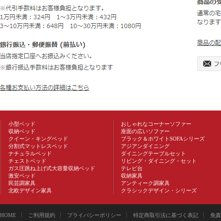
小型ベッド
おしゃれなコーナーソファー
収納ベッド
座面の広いソファー
クイーン・キングベッド
ブラック＆ホワイトSOFAシリーズ
分割式マットレスベッド
アジアンダイニング
ナチュラルベッド
ダイニングテーブルセット
チェストベッド
リビング・ダイニング・セット
ガス圧跳ね上げ式大容量収納ベッド
テレビ台
激安ベッド
収納家具
民芸調家具
アンティーク調家具
北欧デザイン家具
クラシックデザイン・シリーズ
HOME
ご利用規約
プライバシーポリシー
特定商取引法に基づく表記
免責