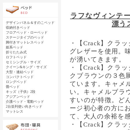
ラフなヴィンテ
漂う
デザインパネル＆すのこベッド
収納付きベッド
フロアベッド・ローベッド
ステージタイプのベッド
・【Crack】ク
脚付きマットレスベッド
姫系ベッド
グレザーを使用。
折りたたみ式
ロフトベッド
が湧いてきます。
セミシングル・サイズ
・【Crack】ク
クイーン&キング・サイズ
大型・連結ベッド
クブラウンの３色
コンパクトベッド
ロングベッド
ています。キャメ
畳ベッド
い。キャメルブラ
キッズ（子供）2段
アジアンベッド
すいのが特徴。ど
介護ベッド・電動ベッド
2台並列使い向きベッド
ージ初心者の方に
マットレス
て、大人の余裕を
・【Crack】ク