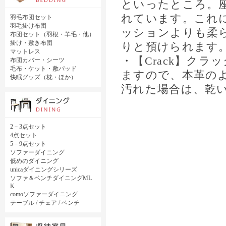
といったところ。
れています。これ
羽毛布団セット
羽毛掛け布団
ッションよりも柔
布団セット（羽根・羊毛・他）
掛け・敷き布団
りと預けられます
マットレス
・【Crack】ク
布団カバー・シーツ
毛布・ケット・敷パッド
ますので、本革の
快眠グッズ（枕・ほか）
汚れた場合は、乾
2－3点セット
4点セット
5－9点セット
ソファーダイニング
低めのダイニング
unicaダイニングシリーズ
ソファ＆ベンチダイニングML
K
comoソファーダイニング
テーブル / チェア / ベンチ