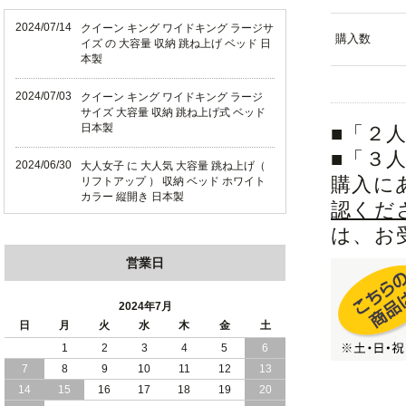
2024/07/14
クイーン キング ワイドキング ラージサ
購入数
イズ の 大容量 収納 跳ね上げ ベッド 日
本製
2024/07/03
クイーン キング ワイドキング ラージ
サイズ 大容量 収納 跳ね上げ式 ベッド
日本製
■「２
■「３
2024/06/30
大人女子 に 大人気 大容量 跳ね上げ（
購入に
リフトアップ ） 収納 ベッド ホワイト
カラー 縦開き 日本製
認くだ
は、お
2024/06/22
ショート丈 コンパクト な 大容量 収納
跳ね上げ（ リフトアップ ） ベッド ホ
営業日
ワイトカラー 縦開き 日本製
2024/06/06
全長190cm ショート丈 コンパクト 大容
2024年7月
量 収納力 の 跳ね上げ （ リフトアップ
日
月
火
水
木
金
土
） 式 ベッド 横開き 日本製
1
2
3
4
5
6
7
8
9
10
11
12
13
2024/05/27
日本製 大容量 収納 跳ね上げ式 リフト
アップ 横開き ヘッドボードレス ベッド
14
15
16
17
18
19
20
組立設置サービス付