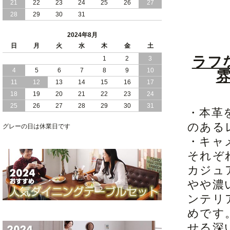
21
22
23
24
25
26
27
28
29
30
31
2024/05/21
日本製 大容量 収納 跳ね上げ式 リフト
アップ 縦開き ヘッドボードレス ベッド
2024年8月
組立設置付
日
月
火
水
木
金
土
ラフ
2024/05/02
1
2
3
日本製 大容量 収納 跳ね上げ式 （ リフ
トアップ ） ベッド 横開き ヘッドボー
4
5
6
7
8
9
10
ド 組立設置 付き
11
12
13
14
15
16
17
18
19
20
21
22
23
24
2024/04/25
日本製 収納 跳ね上げ式 リフトアップ
25
26
27
28
29
30
31
ベッド 縦開き ヘッドボード 組立設置サ
・本革
ービス付き
のある
グレーの日は休業日です
2024/04/23
すのこ の 床板 簡単 軽い コンパクトな
・キャ
大容量 収納 跳ね上げ式 ベッド
それぞ
カジュ
やや濃
ンテリ
めです
せる深