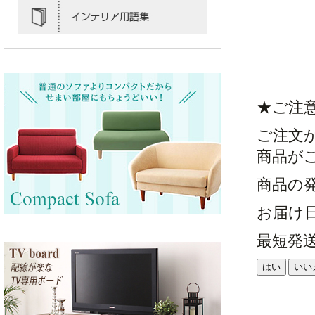
★ご注
ご注文
商品が
商品の
お届け
最短発
はい
いい