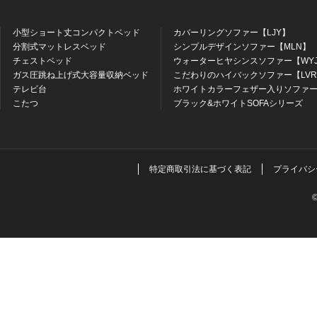
小型ショート丈コンパクトベッド
カバーリングソファー【LJY】
分割式マットレスベッド
シンプルデザインソファー【MLN】
チェストベッド
ウォーターヒヤシンスソファー【WY
ガス圧跳ね上げ式大容量収納ベッド
こだわりのハイバックソファー【LV
テレビ台
ホワイトカラーフェザー入りソファー
こたつ
ブラック&ホワイトSOFAシリーズ
特定商取引法に基づく表記
プライバシ
©