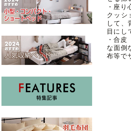
・座り
クッシ
して、
目にし
・合皮
な面倒
布等で