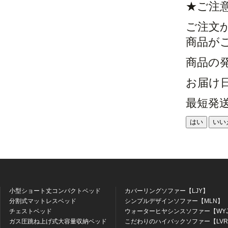
★ご注
ご注文
商品が
商品の
お届け
最短発
はい
いい
小型ショート丈コンパクトベッド
カバーリングソファー【LJY】
分割式マットレスベッド
シンプルデザインソファー【MLN】
チェストベッド
ウォーターヒヤシンスソファー【WY
ガス圧跳ね上げ式大容量収納ベッド
こだわりのハイバックソファー【LV