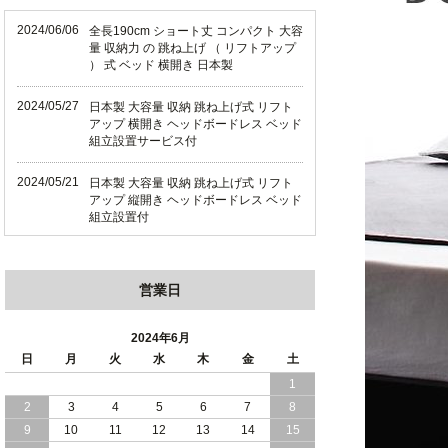
2024/06/06
全長190cm ショート丈 コンパクト 大容
量 収納力 の 跳ね上げ （ リフトアップ
） 式 ベッド 横開き 日本製
2024/05/27
日本製 大容量 収納 跳ね上げ式 リフト
アップ 横開き ヘッドボードレス ベッド
組立設置サービス付
2024/05/21
日本製 大容量 収納 跳ね上げ式 リフト
アップ 縦開き ヘッドボードレス ベッド
組立設置付
2024/05/02
日本製 大容量 収納 跳ね上げ式 （ リフ
トアップ ） ベッド 横開き ヘッドボー
営業日
ド 組立設置 付き
2024/04/25
日本製 収納 跳ね上げ式 リフトアップ
2024年6月
ベッド 縦開き ヘッドボード 組立設置サ
日
月
火
水
木
金
土
ービス付き
1
2
3
4
5
6
7
8
2024/04/23
すのこ の 床板 簡単 軽い コンパクトな
大容量 収納 跳ね上げ式 ベッド
9
10
11
12
13
14
15