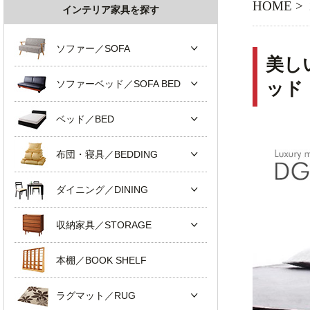
HOME
>
インテリア家具を探す
ソファー／SOFA
美し
ソファーベッド／SOFA BED
ッド
ベッド／BED
布団・寝具／BEDDING
ダイニング／DINING
収納家具／STORAGE
本棚／BOOK SHELF
ラグマット／RUG