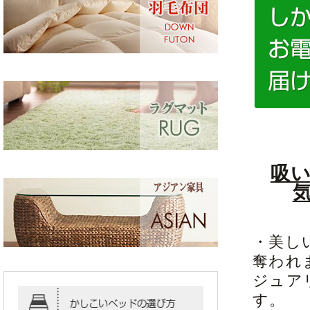
吸
・美し
奪われ
ジュア
す。