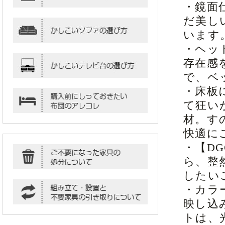
・鏡面
だ美し
います
・ヘッ
存在感
で、ベ
・床板
て狂い
材。す
快適に
・【D
ら、整
したい
・カラ
映し込
トは、