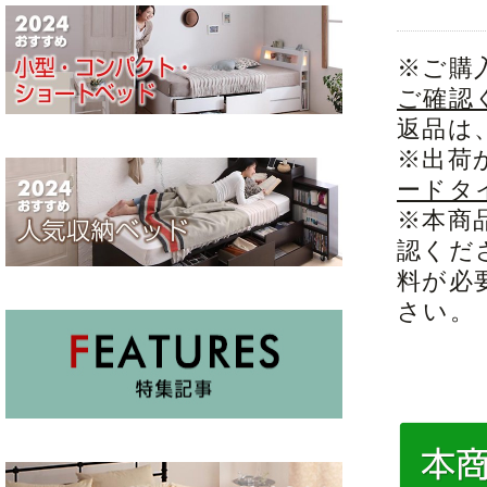
※ご購
ご確認
返品は
※出荷
ードタ
※本商
認くだ
料が必
さい。