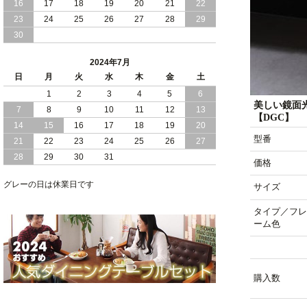
16
17
18
19
20
21
22
2024/03/28
おすすめ クイーン キング ワイドキング
23
24
25
26
27
28
29
サイズ で 通気性ある すのこ仕様 大容
30
量 収納 跳ね上げ ベッド
2024年7月
2024/02/29
畳 仕様 で 敷き布団 が使える 引き出し
日
月
火
水
木
金
土
収納 付き 大容量 チェスト ベッド 日本
製 ヘッドボードなし
1
2
3
4
5
6
美しい鏡面
7
8
9
10
11
12
13
【DGC】
2024/02/23
畳 の 床面 で 敷き布団 で 寝られる 引き
14
15
16
17
18
19
20
出し 収納庫 付 大容量 チェスト ベッド
型番
21
22
23
24
25
26
27
日本製
28
29
30
31
価格
2024/02/13
床 畳仕様 で 敷き布団 が 使える 引き出
し 収納庫 付き チェスト ベッド 日本製
グレーの日は休業日です
サイズ
タイプ／フレ
ーム色
購入数