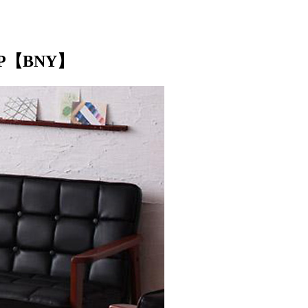
【BNY】