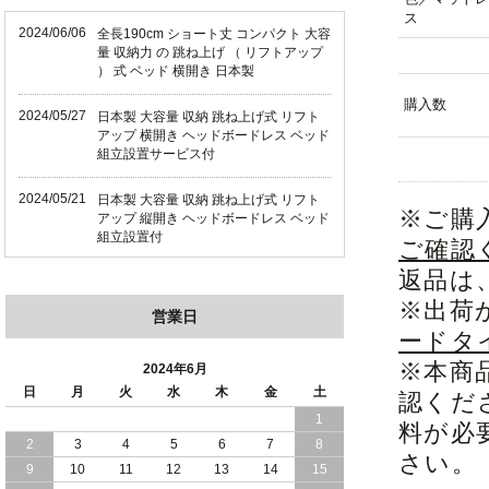
ス
2024/06/06
全長190cm ショート丈 コンパクト 大容
量 収納力 の 跳ね上げ （ リフトアップ
） 式 ベッド 横開き 日本製
購入数
2024/05/27
日本製 大容量 収納 跳ね上げ式 リフト
アップ 横開き ヘッドボードレス ベッド
組立設置サービス付
2024/05/21
日本製 大容量 収納 跳ね上げ式 リフト
※ご購
アップ 縦開き ヘッドボードレス ベッド
組立設置付
ご確認
返品は
2024/05/02
日本製 大容量 収納 跳ね上げ式 （ リフ
トアップ ） ベッド 横開き ヘッドボー
※出荷
営業日
ド 組立設置 付き
ードタ
2024/04/25
日本製 収納 跳ね上げ式 リフトアップ
※本商
2024年6月
ベッド 縦開き ヘッドボード 組立設置サ
日
月
火
水
木
金
土
認くだ
ービス付き
1
料が必
2
3
4
5
6
7
8
2024/04/23
すのこ の 床板 簡単 軽い コンパクトな
さい。
大容量 収納 跳ね上げ式 ベッド
9
10
11
12
13
14
15