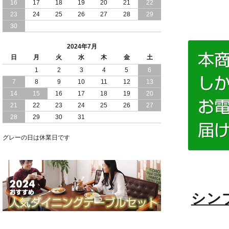
16
17
18
19
20
21
22
2024/03/28
おすすめ クイーン キング ワイドキング
23
24
25
26
27
28
29
サイズ で 通気性ある すのこ仕様 大容
30
量 収納 跳ね上げ ベッド
2024年7月
2024/02/29
畳 仕様 で 敷き布団 が使える 引き出し
日
月
火
水
木
金
土
収納 付き 大容量 チェスト ベッド 日本
製 ヘッドボードなし
1
2
3
4
5
6
7
8
9
10
11
12
13
2024/02/23
畳 の 床面 で 敷き布団 で 寝られる 引き
14
15
16
17
18
19
20
出し 収納庫 付 大容量 チェスト ベッド
21
22
23
24
25
26
27
日本製
28
29
30
31
2024/02/13
床 畳仕様 で 敷き布団 が 使える 引き出
し 収納庫 付き チェスト ベッド 日本製
グレーの日は休業日です
シン