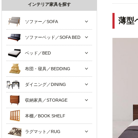
インテリア家具を探す
薄型
ソファー／SOFA
ソファーベッド／SOFA BED
ベッド／BED
布団・寝具／BEDDING
ダイニング／DINING
収納家具／STORAGE
本棚／BOOK SHELF
ラグマット／RUG