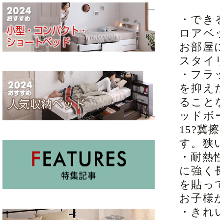
・でき
ロアベ
お部屋
スタイ
・フラ
を抑え
ること
ッドボ
15?
す。狭
・耐熱
に強く
を貼っ
お子様
・きれ