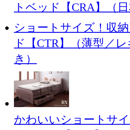
トベッド【CRA】（
ショートサイズ！収納
ド【CTR】（薄型／
き）
かわいいショートサイ