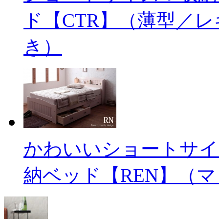
ド【CTR】（薄型／
き）
かわいいショートサイ
納ベッド【REN】（