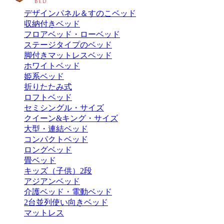
デザインパネル＆すのこベッド
収納付きベッド
フロアベッド・ローベッド
ステージタイプのベッド
脚付きマットレスベッド
ホワイトベッド
姫系ベッド
折りたたみ式
ロフトベッド
セミシングル・サイズ
クイーン&キング・サイズ
大型・連結ベッド
コンパクトベッド
ロングベッド
畳ベッド
キッズ（子供）2段
アジアンベッド
介護ベッド・電動ベッド
2台並列使い向きベッド
マットレス