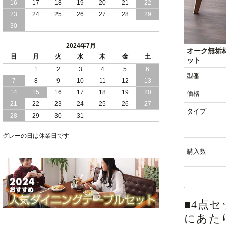
16
17
18
19
20
21
22
2024/03/28
おすすめ クイーン キング ワイドキング
23
24
25
26
27
28
29
サイズ で 通気性ある すのこ仕様 大容
30
量 収納 跳ね上げ ベッド
2024年7月
2024/02/29
畳 仕様 で 敷き布団 が使える 引き出し
オーク無垢
日
月
火
水
木
金
土
収納 付き 大容量 チェスト ベッド 日本
ット
製 ヘッドボードなし
1
2
3
4
5
6
型番
7
8
9
10
11
12
13
2024/02/23
畳 の 床面 で 敷き布団 で 寝られる 引き
14
15
16
17
18
19
20
価格
出し 収納庫 付 大容量 チェスト ベッド
21
22
23
24
25
26
27
日本製
タイプ
28
29
30
31
2024/02/13
床 畳仕様 で 敷き布団 が 使える 引き出
し 収納庫 付き チェスト ベッド 日本製
グレーの日は休業日です
購入数
■4点
にあた