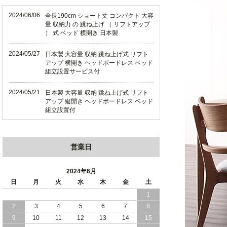
2024/06/06
全長190cm ショート丈 コンパクト 大容
量 収納力 の 跳ね上げ （ リフトアップ
） 式 ベッド 横開き 日本製
2024/05/27
日本製 大容量 収納 跳ね上げ式 リフト
アップ 横開き ヘッドボードレス ベッド
組立設置サービス付
2024/05/21
日本製 大容量 収納 跳ね上げ式 リフト
アップ 縦開き ヘッドボードレス ベッド
組立設置付
2024/05/02
日本製 大容量 収納 跳ね上げ式 （ リフ
トアップ ） ベッド 横開き ヘッドボー
営業日
ド 組立設置 付き
2024/04/25
日本製 収納 跳ね上げ式 リフトアップ
2024年6月
ベッド 縦開き ヘッドボード 組立設置サ
日
月
火
水
木
金
土
ービス付き
1
2
3
4
5
6
7
8
2024/04/23
すのこ の 床板 簡単 軽い コンパクトな
大容量 収納 跳ね上げ式 ベッド
9
10
11
12
13
14
15