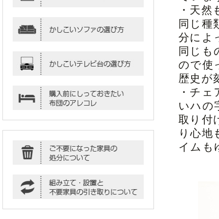
・天然
同じ種
分によ
同じも
ので使
歴史が
・チェ
いハの
取り付
り心地
イムも