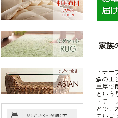
家族
・テー
森の王
重厚で
という
・テー
とで、
ていま