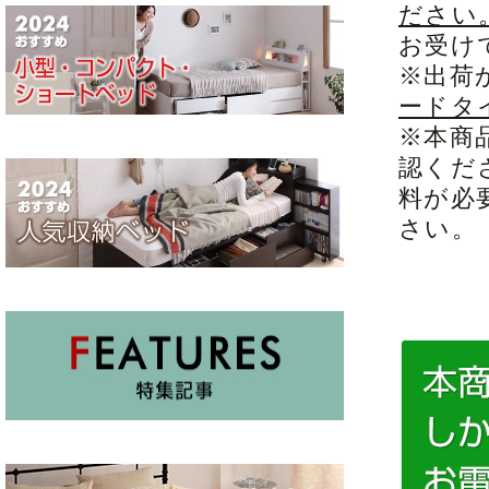
ださい
お受け
※出荷
ードタ
※本商
認くだ
料が必
さい。