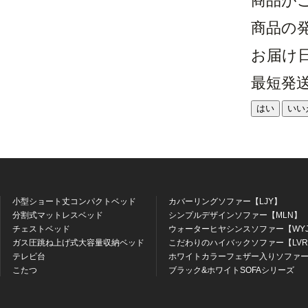
商品が
商品の
お届け
最短発
はい
いい
小型ショート丈コンパクトベッド
カバーリングソファー【LJY】
分割式マットレスベッド
シンプルデザインソファー【MLN】
チェストベッド
ウォーターヒヤシンスソファー【WY
ガス圧跳ね上げ式大容量収納ベッド
こだわりのハイバックソファー【LV
テレビ台
ホワイトカラーフェザー入りソファー
こたつ
ブラック&ホワイトSOFAシリーズ