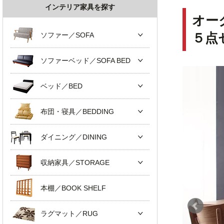
インテリア家具を探す
オー
ソファー／SOFA
５点
ソファーベッド／SOFA BED
ベッド／BED
布団・寝具／BEDDING
ダイニング／DINING
収納家具／STORAGE
本棚／BOOK SHELF
ラグマット／RUG