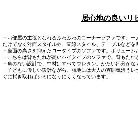
居心地の良いリ
・お部屋の主役となれるふわふわのコーナーソファです。一
だけでなく対面スタイルや、直線スタイル、テーブルなどを
・座面の高さを抑えたロータイプのソファです。ボリューム
・こちらは背もたれが高いハイタイプのソファで、背もたれ
・角のない設計で、中材はすべてウレタン。かたい部分がな
・子どもに優しい設計ながら、張地には大人の雰囲気漂うレ
ぐに拭き取ればシミになりにくくなっています。