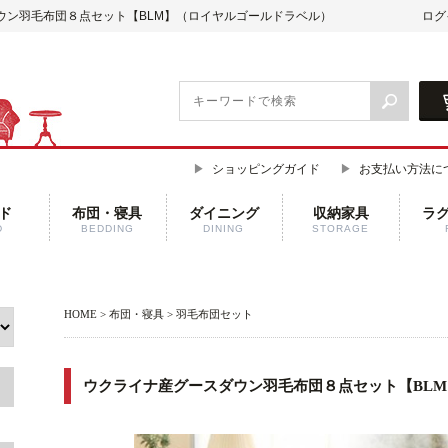
ウン羽毛布団８点セット【BLM】（ロイヤルゴールドラベル）
ログ
ショッピングガイド
お支払い方法に
ド
布団・寝具
ダイニング
収納家具
ラ
D
BEDDING
DINING
STORAGE
HOME
>
布団・寝具
>
羽毛布団セット
ウクライナ産グースダウン羽毛布団８点セット【BL