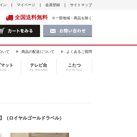
イン
マイページ
会員登録
サイトマップ
全国送料無料
※一部地域・商品を除く
ついて
商品の配送について
よくあるご質問
グマット
テレビ台
こたつ
RUG
TV BOARD
KOTATSU
M】（ロイヤルゴールドラベル）