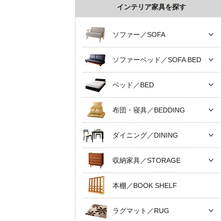
インテリア家具を探す
ソファー／SOFA
ソファーベッド／SOFA BED
ベッド／BED
布団・寝具／BEDDING
ダイニング／DINING
収納家具／STORAGE
本棚／BOOK SHELF
ラグマット／RUG