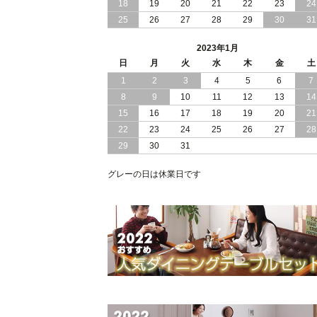
18
19
20
21
22
23
24
仕様 頑丈設計の連結式 大型 ファミリ
25
26
27
28
29
30
31
ベッド
2023年1月
2022/06/06
クイーン ダブルサイズ ホワイトカラー
日
月
が美しい モダンデザイン すのこベッド
火
水
木
金
土
1
2
3
4
5
6
7
2022/06/03
木製 天然木パイン 桐材を使用！床面の
8
9
10
11
12
13
14
高さ調節 ができる すのこベッド 【FT
15
16
17
18
19
20
21
I】（フレームのみ）
22
23
24
25
26
27
28
29
30
31
グレーの日は休業日です