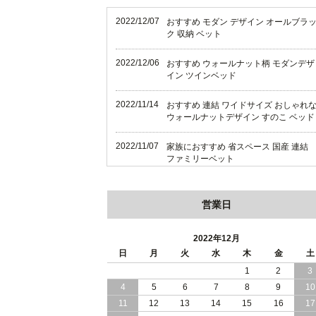
2022/12/07
おすすめ モダン デザイン オールブラ
ク 収納 ベット
2022/12/06
おすすめ ウォールナット柄 モダンデザ
イン ツインベッド
2022/11/14
おすすめ 連結 ワイドサイズ おしゃれ
ウォールナットデザイン すのこ ベッド
2022/11/07
家族におすすめ 省スペース 国産 連結
ファミリーベット
2022/11/04
家族におすすめ 大型サイズ 棚 照明付
連結式 ベッド
営業日
2022/11/02
日本製 ワイドサイズ ファミリーベッド
2022年12月
国産 高さ調整 組立設置付
日
月
火
水
木
金
土
2022/06/22
1
2
3
おすすめ 日本製 ハイクオリティ ワイ
サイズのファミリーベッド
4
5
6
7
8
9
10
11
12
13
14
15
16
17
2022/06/20
おすすめ 家族みんなで寝られる すのこ