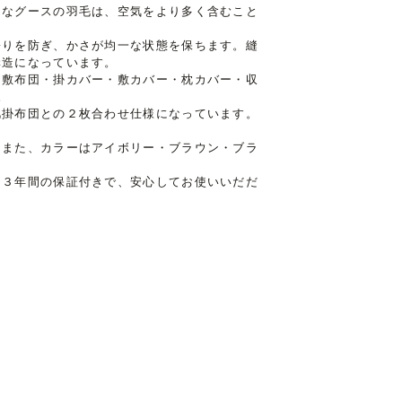
きなグースの羽毛は、空気をより多く含むこと
寄りを防ぎ、かさが均一な状態を保ちます。縫
構造になっています。
り敷布団・掛カバー・敷カバー・枕カバー・収
。
肌掛布団との２枚合わせ仕様になっています。
。また、カラーはアイボリー・ブラウン・ブラ
。３年間の保証付きで、安心してお使いいだだ