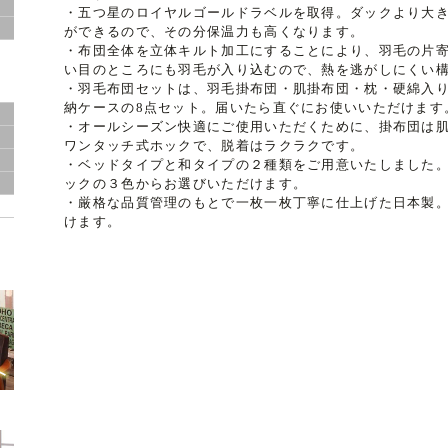
・五つ星のロイヤルゴールドラベルを取得。ダックより大
ー
ができるので、その分保温力も高くなります。
・布団全体を立体キルト加工にすることにより、羽毛の片
い目のところにも羽毛が入り込むので、熱を逃がしにくい
・羽毛布団セットは、羽毛掛布団・肌掛布団・枕・硬綿入
納ケースの8点セット。届いたら直ぐにお使いいただけます
・オールシーズン快適にご使用いただくために、掛布団は
ワンタッチ式ホックで、脱着はラクラクです。
・ベッドタイプと和タイプの２種類をご用意いたしました
ックの３色からお選びいただけます。
・厳格な品質管理のもとで一枚一枚丁寧に仕上げた日本製
けます。