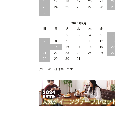
16
17
18
19
20
21
22
2024/03/28
おすすめ クイーン キング ワイドキン
23
24
25
26
27
28
29
サイズ で 通気性ある すのこ仕様 大容
30
量 収納 跳ね上げ ベッド
2024年7月
2024/02/29
畳 仕様 で 敷き布団 が使える 引き出し
日
月
火
水
木
金
土
収納 付き 大容量 チェスト ベッド 日本
製 ヘッドボードなし
1
2
3
4
5
6
7
8
9
10
11
12
13
2024/02/23
畳 の 床面 で 敷き布団 で 寝られる 引
14
15
16
17
18
19
20
出し 収納庫 付 大容量 チェスト ベッド
21
22
23
24
25
26
27
日本製
28
29
30
31
2024/02/13
床 畳仕様 で 敷き布団 が 使える 引き出
し 収納庫 付き チェスト ベッド 日本製
グレーの日は休業日です