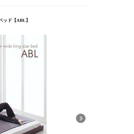
ッド【ABL】