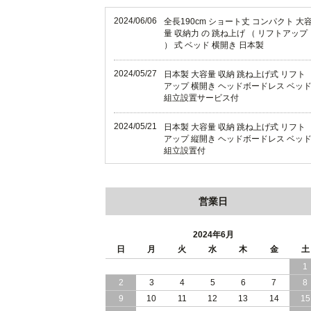
2024/06/06
全長190cm ショート丈 コンパクト 大
量 収納力 の 跳ね上げ （ リフトアップ
） 式 ベッド 横開き 日本製
2024/05/27
日本製 大容量 収納 跳ね上げ式 リフト
アップ 横開き ヘッドボードレス ベッ
組立設置サービス付
2024/05/21
日本製 大容量 収納 跳ね上げ式 リフト
アップ 縦開き ヘッドボードレス ベッ
組立設置付
2024/05/02
日本製 大容量 収納 跳ね上げ式 （ リフ
トアップ ） ベッド 横開き ヘッドボー
営業日
ド 組立設置 付き
2024/04/25
日本製 収納 跳ね上げ式 リフトアップ
2024年6月
ベッド 縦開き ヘッドボード 組立設置
日
月
火
水
木
金
土
ービス付き
1
2
3
4
5
6
7
8
2024/04/23
すのこ の 床板 簡単 軽い コンパクトな
大容量 収納 跳ね上げ式 ベッド
9
10
11
12
13
14
15