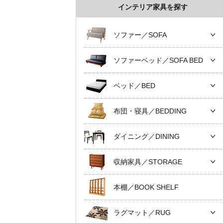
インテリア家具を探す
ソファー／SOFA
ソファーベッド／SOFA BED
ベッド／BED
布団・寝具／BEDDING
ダイニング／DINING
収納家具／STORAGE
本棚／BOOK SHELF
ラグマット／RUG