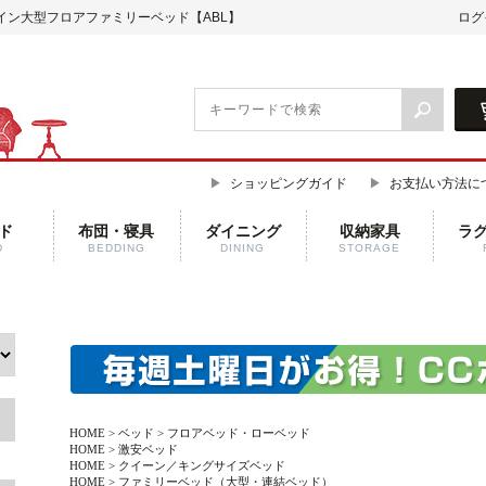
イン大型フロアファミリーベッド【ABL】
ログ
ショッピングガイド
お支払い方法に
ド
布団・寝具
ダイニング
収納家具
ラ
D
BEDDING
DINING
STORAGE
HOME
>
ベッド
>
フロアベッド・ローベッド
HOME
>
激安ベッド
HOME
>
クイーン／キングサイズベッド
HOME
>
ファミリーベッド（大型・連結ベッド）