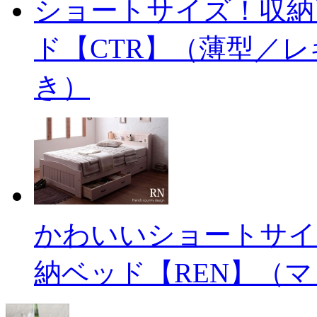
ショートサイズ！収納
ド【CTR】（薄型／
き）
かわいいショートサイ
納ベッド【REN】（