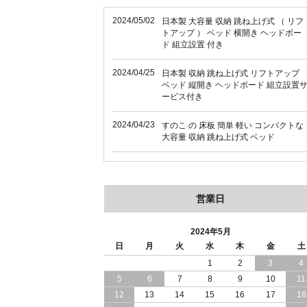
2024/05/02
日本製 大容量 収納 跳ね上げ式 （ リフ
トアップ ） ベッド 横開き ヘッドボー
ド 組立設置 付き
2024/04/25
日本製 収納 跳ね上げ式 リフトアップ
ベッド 縦開き ヘッドボード 組立設置
ービス付き
2024/04/23
すのこ の 床板 簡単 軽い コンパクトな
大容量 収納 跳ね上げ式 ベッド
2024/03/28
おすすめ クイーン キング ワイドキン
サイズ で 通気性ある すのこ仕様 大容
量 収納 跳ね上げ ベッド
営業日
2024/02/29
畳 仕様 で 敷き布団 が使える 引き出し
収納 付き 大容量 チェスト ベッド 日本
2024年5月
製 ヘッドボードなし
日
月
火
水
木
金
土
1
2
3
4
2024/02/23
畳 の 床面 で 敷き布団 で 寝られる 引
5
6
7
8
9
10
11
出し 収納庫 付 大容量 チェスト ベッド
日本製
12
13
14
15
16
17
18