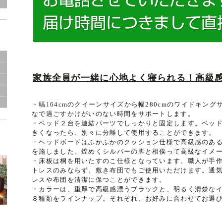
家族全員が一緒に心地よく寝られる！高級
・幅164cmのクイーンサイズから幅280cmのワイドキン
なで過ごすかけがいのない時間をサポートします。
・ベッド２台を連結パーツでしっかりと固定します。ベッ
きくなったら、別々に分離して使用することができます。
・ヘッドボードはふかふかのクッション仕様で高級感のあ
を施しました。煌めくシルバーの脚と相俟って高級なイメ
・床板は桐を用いたすのこ仕様となっています。職人が手
トレスのみならず、敷き布団でもご使用いただけます。通
レスや布団を清潔に保つことができます。
・カラーは、重厚で高級感漂うブラックと、明るく清楚な
８種類をラインナップ。それぞれ、お好みに合わせてお選