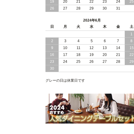
19
20
21
22
23
24
25
2024/02/13
床 畳仕様 で 敷き布団 が 使える 引き出
26
27
28
29
30
31
し 収納庫 付き チェスト ベッド 日本製
2024年6月
2024/02/05
おすすめ 引出し 収納 付 シンプル ＆ ス
日
月
火
水
木
金
土
タイリッシュ 国産 日本製 チェスト ベ
1
ッド
2
3
4
5
6
7
8
2024/02/02
日本製 引出し 収納 と 棚 コンセント が
9
10
11
12
13
14
15
付いた シンプル デザイン チェスト ベ
16
17
18
19
20
21
22
ッド
23
24
25
26
27
28
29
30
2024/01/24
シンプル スタイリッシュ 引出し 収納
モダンライト コンセント 付き 日本製
チェスト ベッド
グレーの日は休業日です