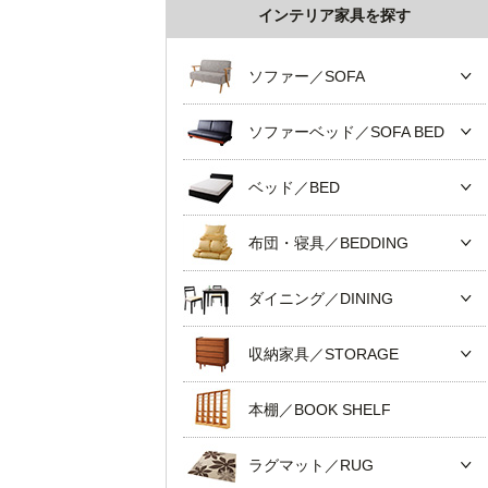
インテリア家具を探す
ソファー／SOFA
ソファーベッド／SOFA BED
ベッド／BED
布団・寝具／BEDDING
ダイニング／DINING
収納家具／STORAGE
本棚／BOOK SHELF
ラグマット／RUG