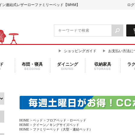
イン連結式レザーローファミリーベッド【WHM】
ログ
ショッピングガイド
お支払い方法に
ド
布団・寝具
ダイニング
収納家具
ラ
D
BEDDING
DINING
STORAGE
HOME
>
ベッド
>
フロアベッド・ローベッド
HOME
>
クイーン／キングサイズベッド
HOME
>
ファミリーベッド（大型・連結ベッド）