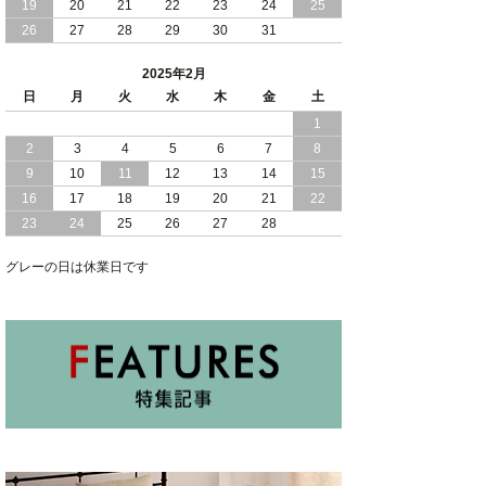
2024/11/07
19
20
便利な 棚 モダンライト コンセント 付
21
22
23
24
25
き 大容量 収納 リフトアップ 縦開き 日
26
27
28
29
30
31
本製 ベッド
2025年2月
2024/10/30
女性人気 日本製 コンパクト な ショー
日
月
火
水
木
金
土
トサイズ 跳ね上げ 収納 ベッド 横開き
1
ヘッドボード付
2
3
4
5
6
7
8
2024/10/17
日本製 コンパクト な ショートサイズ
9
10
11
12
13
14
15
跳ね上げ 収納 ベッド 横開き ヘッドボ
16
17
18
19
20
21
22
ード無し
23
24
25
26
27
28
2024/10/15
安心 日本製 省スペース 薄型 ヘッドボ
グレーの日は休業日です
ード 跳ね上げ式 大容量 収納 ベッド