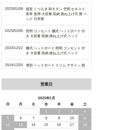
2025/01/08
寝室 くつろぎ 和モダン 空間 セキスイ
美草 使用 大容量 収納 跳ね上げ式 畳 ベ
ッド 日本製
2025/01/05
照明 コンセント 棚式 ヘッドボード 付
き 大容量 収納 跳ね上げ式 ベッド
2024/12/22
棚式 ヘッドボード 照明 コンセント 付
き 大容量 収納 跳ね上げ式 ベッド
2024/12/20
薄型 ヘッドボード スリム デザイン 跳
ね上げ式 大容量 収納 ベッド 横開き 日
本製
営業日
2024/12/18
薄型 ヘッドボード スリム デザイン 跳
ね上げ式 大容量 収納 ベッド 縦開き 日
本製
2025年1月
日
月
火
水
木
金
土
2024/12/17
便利な 棚 モダンライト コンセント 付
1
2
3
4
き 大容量 収納 リフトアップ ベッド 横
5
6
7
8
9
10
11
開き 日本製
12
13
14
15
16
17
18