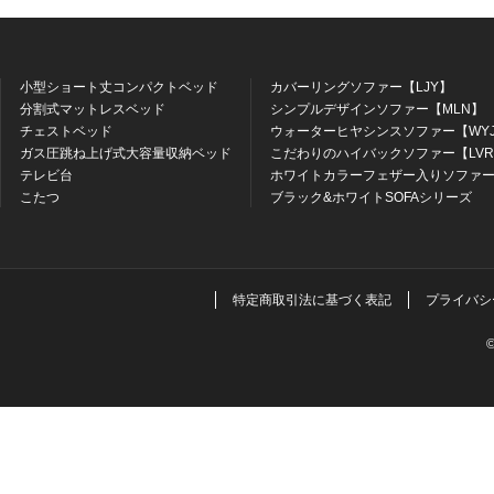
小型ショート丈コンパクトベッド
カバーリングソファー【LJY】
分割式マットレスベッド
シンプルデザインソファー【MLN】
チェストベッド
ウォーターヒヤシンスソファー【WY
ガス圧跳ね上げ式大容量収納ベッド
こだわりのハイバックソファー【LV
テレビ台
ホワイトカラーフェザー入りソファー
こたつ
ブラック&ホワイトSOFAシリーズ
特定商取引法に基づく表記
プライバシ
©