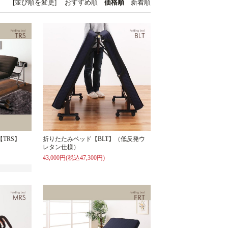
[並び順を変更]
おすすめ順
価格順
新着順
TRS】
折りたたみベッド【BLT】（低反発ウ
）
レタン仕様）
43,000円(税込47,300円)