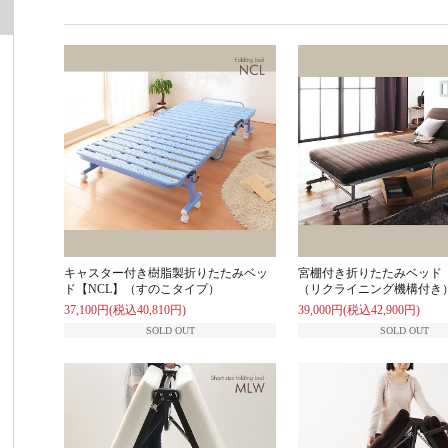
キャスター付き樹脂製折りたたみベッ
宮棚付き折りたたみベッド【
ド【NCL】（すのこタイプ）
（リクライニング機構付き
37,100円(税込40,810円)
39,000円(税込42,900円)
SOLD OUT
SOLD OUT