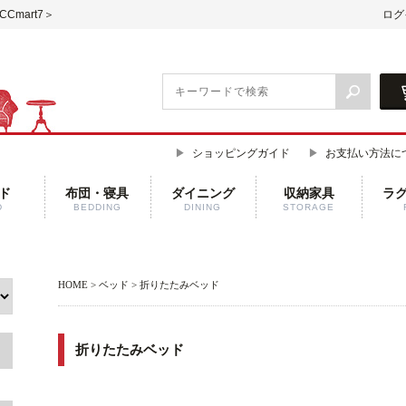
mart7＞
ログ
ショッピングガイド
お支払い方法に
ド
布団・寝具
ダイニング
収納家具
ラ
D
BEDDING
DINING
STORAGE
HOME
>
ベッド
> 折りたたみベッド
折りたたみベッド