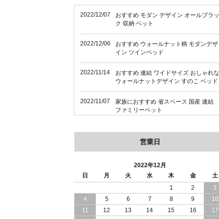
2022/12/07
おすすめ モダン デザイン オールブラ
ク 収納 ベット
2022/12/06
おすすめ ウォールナット柄 モダンデザ
イン ツインベッド
2022/11/14
おすすめ 連結 ワイドサイズ おしゃれ
ウォールナットデザイン すのこ ベッド
2022/11/07
家族におすすめ 省スペース 国産 連結
ファミリーベット
2022/11/04
家族におすすめ 大型サイズ 棚 照明付
連結式 ベッド
営業日
2022/11/02
日本製 ワイドサイズ ファミリーベッド
2022年12月
国産 高さ調整 組立設置付
日
月
火
水
木
金
土
2022/06/22
1
2
3
おすすめ 日本製 ハイクオリティ ワイ
サイズのファミリーベッド
4
5
6
7
8
9
10
11
12
13
14
15
16
17
2022/06/20
おすすめ 家族みんなで寝られる すのこ