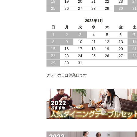
18
19
20
21
22
23
24
仕様 頑丈設計の連結式 大型 ファミリ
25
26
27
28
29
30
31
ベッド
2023年1月
2022/06/06
クイーン ダブルサイズ ホワイトカラー
日
月
が美しい モダンデザイン すのこベッド
火
水
木
金
土
1
2
3
4
5
6
7
2022/06/03
木製 天然木パイン 桐材を使用！床面の
8
9
10
11
12
13
14
高さ調節 ができる すのこベッド 【FT
15
16
17
18
19
20
21
I】（フレームのみ）
22
23
24
25
26
27
28
29
30
31
グレーの日は休業日です