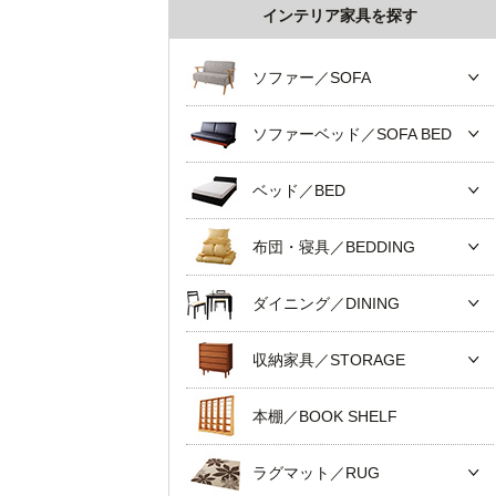
インテリア家具を探す
ソファー／SOFA
ソファーベッド／SOFA BED
ベッド／BED
布団・寝具／BEDDING
ダイニング／DINING
収納家具／STORAGE
本棚／BOOK SHELF
ラグマット／RUG