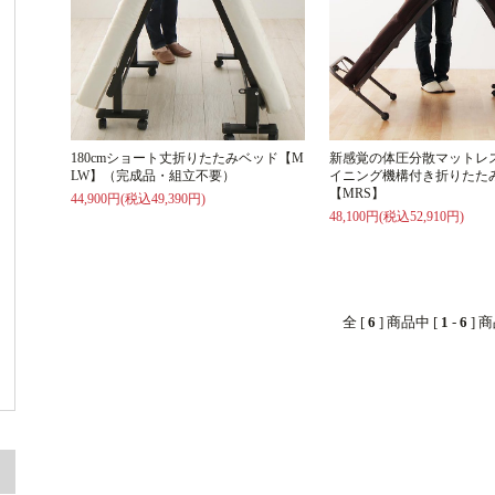
180cmショート丈折りたたみベッド【M
新感覚の体圧分散マットレ
LW】（完成品・組立不要）
イニング機構付き折りたた
【MRS】
44,900円(税込49,390円)
48,100円(税込52,910円)
全 [
6
] 商品中 [
1
-
6
] 