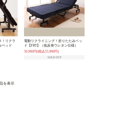
ス！リクラ
電動リクライニング！折りたたみベッ
みベッド
ド【FRT】（低反発ウレタン仕様）
50,900円(税込55,990円)
SOLD OUT
商品を表示