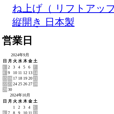
ね上げ（ リフトアップ
縦開き 日本製
営業日
2024年9月
日
月
火
水
木
金
土
1
2
3
4
5
6
7
8
9
10
11
12
13
14
15
16
17
18
19
20
21
22
23
24
25
26
27
28
29
30
2024年10月
日
月
火
水
木
金
土
1
2
3
4
5
6
7
8
9
10
11
12