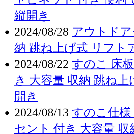
縦開き
2024/08/28
アウトドア
納 跳ね上げ式 リフト
2024/08/22
すのこ 床板
き 大容量 収納 跳ね上
開き
2024/08/13
すのこ仕様 
セント 付き 大容量 収