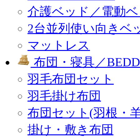
介護ベッド／電動ベ
2台並列使い向きベ
マットレス
布団・寝具／BEDD
羽毛布団セット
羽毛掛け布団
布団セット(羽根・羊
掛け・敷き布団