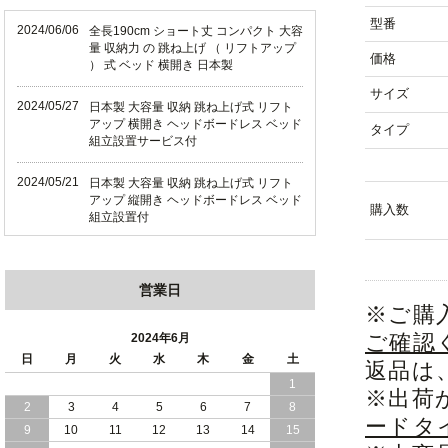
型番
2024/06/06
全長190cm ショート丈 コンパクト 大容
量 収納力 の 跳ね上げ （ リフトアップ
価格
） 式 ベッド 横開き 日本製
サイズ
2024/05/27
日本製 大容量 収納 跳ね上げ式 リフト
アップ 横開き ヘッドボードレス ベッド
タイプ
組立設置サービス付
2024/05/21
日本製 大容量 収納 跳ね上げ式 リフト
アップ 縦開き ヘッドボードレス ベッド
購入数
組立設置付
2024/05/02
日本製 大容量 収納 跳ね上げ式 （ リフ
トアップ ） ベッド 横開き ヘッドボー
営業日
ド 組立設置 付き
※ご購
2024/04/25
日本製 収納 跳ね上げ式 リフトアップ
ご確認
2024年6月
ベッド 縦開き ヘッドボード 組立設置サ
日
月
火
水
木
金
土
返品は
ービス付き
1
※出荷
2
3
4
5
6
7
8
2024/04/23
すのこ の 床板 簡単 軽い コンパクトな
ードタ
大容量 収納 跳ね上げ式 ベッド
9
10
11
12
13
14
15