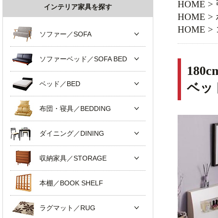
HOME
>
インテリア家具を探す
HOME
>
HOME
>
ソファー／SOFA
ソファーベッド／SOFA BED
18
ベッド／BED
ベッ
布団・寝具／BEDDING
ダイニング／DINING
収納家具／STORAGE
本棚／BOOK SHELF
ラグマット／RUG