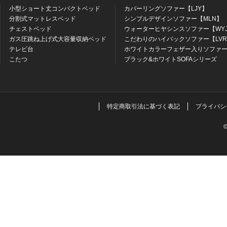
小型ショート丈コンパクトベッド
カバーリングソファー【LJY】
分割式マットレスベッド
シンプルデザインソファー【MLN】
チェストベッド
ウォーターヒヤシンスソファー【WY
ガス圧跳ね上げ式大容量収納ベッド
こだわりのハイバックソファー【LV
テレビ台
ホワイトカラーフェザー入りソファー
こたつ
ブラック&ホワイトSOFAシリーズ
特定商取引法に基づく表記
プライバシ
©