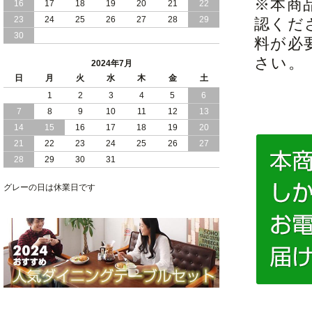
※本商
16
17
18
19
20
21
22
2024/03/28
おすすめ クイーン キング ワイドキング
23
24
25
26
27
28
29
認くだ
サイズ で 通気性ある すのこ仕様 大容
30
量 収納 跳ね上げ ベッド
料が必
さい。
2024年7月
2024/02/29
畳 仕様 で 敷き布団 が使える 引き出し
日
月
火
水
木
金
土
収納 付き 大容量 チェスト ベッド 日本
製 ヘッドボードなし
1
2
3
4
5
6
7
8
9
10
11
12
13
2024/02/23
畳 の 床面 で 敷き布団 で 寝られる 引き
14
15
16
17
18
19
20
出し 収納庫 付 大容量 チェスト ベッド
21
22
23
24
25
26
27
日本製
28
29
30
31
2024/02/13
床 畳仕様 で 敷き布団 が 使える 引き出
し 収納庫 付き チェスト ベッド 日本製
グレーの日は休業日です