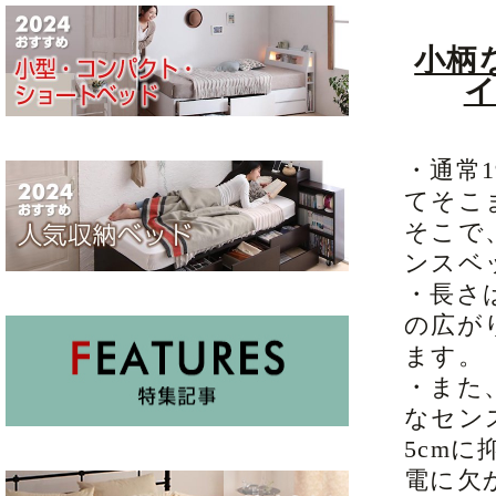
小柄
・通常
てそこ
そこで
ンスベ
・長さは
の広が
ます。
・また
なセン
5cm
電に欠