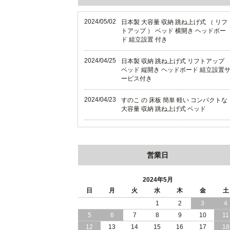
2024/05/02
日本製 大容量 収納 跳ね上げ式 （ リフ
トアップ ） ベッド 横開き ヘッドボー
ド 組立設置 付き
2024/04/25
日本製 収納 跳ね上げ式 リフトアップ
ベッド 縦開き ヘッドボード 組立設置
ービス付き
2024/04/23
すのこ の 床板 簡単 軽い コンパクトな
大容量 収納 跳ね上げ式 ベッド
2024/03/28
おすすめ クイーン キング ワイドキン
サイズ で 通気性ある すのこ仕様 大容
量 収納 跳ね上げ ベッド
営業日
2024/02/29
畳 仕様 で 敷き布団 が使える 引き出し
収納 付き 大容量 チェスト ベッド 日本
2024年5月
製 ヘッドボードなし
日
月
火
水
木
金
土
1
2
3
4
2024/02/23
畳 の 床面 で 敷き布団 で 寝られる 引
5
6
7
8
9
10
11
出し 収納庫 付 大容量 チェスト ベッド
日本製
12
13
14
15
16
17
18