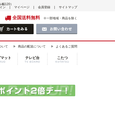
幅120）
イン
マイページ
会員登録
サイトマップ
全国送料無料
※一部地域・商品を除く
ついて
商品の配送について
よくあるご質問
グマット
テレビ台
こたつ
RUG
TV BOARD
KOTATSU