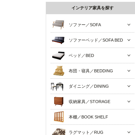
インテリア家具を探す
ソファー／SOFA
ソファーベッド／SOFA BED
ベッド／BED
布団・寝具／BEDDING
ダイニング／DINING
収納家具／STORAGE
本棚／BOOK SHELF
ラグマット／RUG