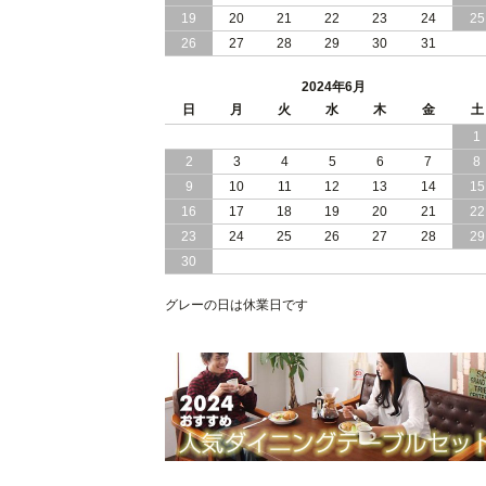
19
20
21
22
23
24
25
2024/02/13
床 畳仕様 で 敷き布団 が 使える 引き出
26
27
28
29
30
31
し 収納庫 付き チェスト ベッド 日本製
2024年6月
2024/02/05
おすすめ 引出し 収納 付 シンプル ＆ ス
日
月
火
水
木
金
土
タイリッシュ 国産 日本製 チェスト ベ
1
ッド
2
3
4
5
6
7
8
2024/02/02
日本製 引出し 収納 と 棚 コンセント が
9
10
11
12
13
14
15
付いた シンプル デザイン チェスト ベ
16
17
18
19
20
21
22
ッド
23
24
25
26
27
28
29
30
2024/01/24
シンプル スタイリッシュ 引出し 収納
モダンライト コンセント 付き 日本製
チェスト ベッド
グレーの日は休業日です