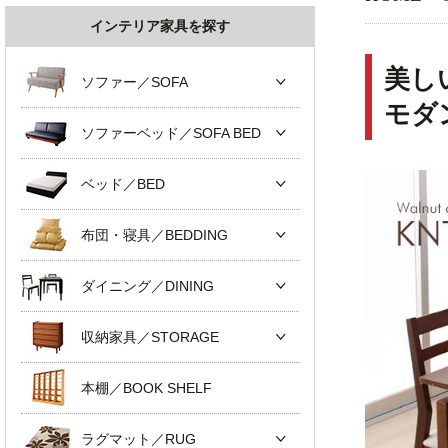
インテリア家具を探す
美し
ソファー／SOFA
モダ
ソファーベッド／SOFA BED
ベッド／BED
布団・寝具／BEDDING
ダイニング／DINING
収納家具／STORAGE
本棚／BOOK SHELF
ラグマット／RUG