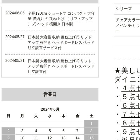
シリーズ
2024/06/06
全長190cm ショート丈 コンパクト 大容
量 収納力 の 跳ね上げ （ リフトアップ
チェアカラー
） 式 ベッド 横開き 日本製
／ベンチカラ
ー
2024/05/27
日本製 大容量 収納 跳ね上げ式 リフト
アップ 横開き ヘッドボードレス ベッド
組立設置サービス付
2024/05/21
日本製 大容量 収納 跳ね上げ式 リフト
アップ 縦開き ヘッドボードレス ベッド
★美し
組立設置付
ダイニ
2024/05/02
日本製 大容量 収納 跳ね上げ式 （ リフ
・
４点
トアップ ） ベッド 横開き ヘッドボー
営業日
・
５点
ド 組立設置 付き
・
６点
2024/04/25
日本製 収納 跳ね上げ式 リフトアップ
2024年6月
・
７点
ベッド 縦開き ヘッドボード 組立設置サ
日
月
火
水
木
金
土
ービス付き
・
８点
1
・
９点
2
3
4
5
6
7
8
2024/04/23
すのこ の 床板 簡単 軽い コンパクトな
大容量 収納 跳ね上げ式 ベッド
9
10
11
12
13
14
15