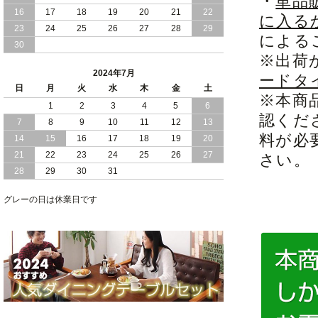
・
単品
16
17
18
19
20
21
22
に入る
2024/03/28
おすすめ クイーン キング ワイドキング
23
24
25
26
27
28
29
サイズ で 通気性ある すのこ仕様 大容
による
30
量 収納 跳ね上げ ベッド
※出荷
2024年7月
ードタ
2024/02/29
畳 仕様 で 敷き布団 が使える 引き出し
日
月
火
水
木
金
土
収納 付き 大容量 チェスト ベッド 日本
※本商
製 ヘッドボードなし
1
2
3
4
5
6
認くだ
7
8
9
10
11
12
13
2024/02/23
畳 の 床面 で 敷き布団 で 寝られる 引き
料が必
14
15
16
17
18
19
20
出し 収納庫 付 大容量 チェスト ベッド
21
22
23
24
25
26
27
日本製
さい。
28
29
30
31
2024/02/13
床 畳仕様 で 敷き布団 が 使える 引き出
し 収納庫 付き チェスト ベッド 日本製
グレーの日は休業日です