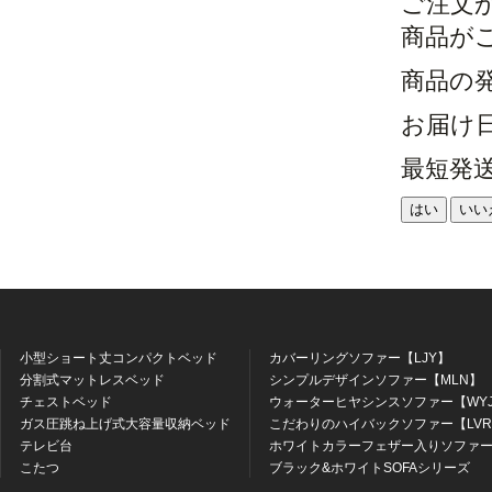
ご注文
商品が
商品の
お届け
最短発
はい
いい
小型ショート丈コンパクトベッド
カバーリングソファー【LJY】
分割式マットレスベッド
シンプルデザインソファー【MLN】
チェストベッド
ウォーターヒヤシンスソファー【WY
ガス圧跳ね上げ式大容量収納ベッド
こだわりのハイバックソファー【LV
テレビ台
ホワイトカラーフェザー入りソファー
こたつ
ブラック&ホワイトSOFAシリーズ