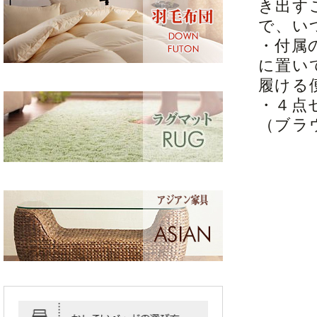
き出す
で、い
・付属
に置い
履ける
・４点
（ブラ