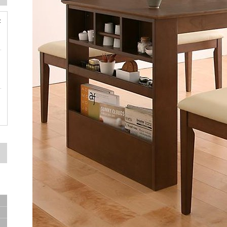
容
ド
ド
サ