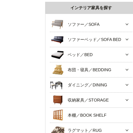
インテリア家具を探す
ソファー／SOFA
ソファーベッド／SOFA BED
ベッド／BED
布団・寝具／BEDDING
ダイニング／DINING
収納家具／STORAGE
本棚／BOOK SHELF
ラグマット／RUG