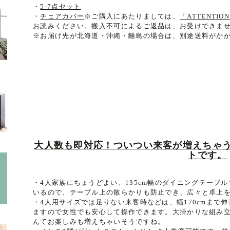
・
5-7点セット
・
チェアカバー
※ご購入にあたりましては、
「ATTENT
お読みください。搬入不可によるご返品は、お受けできま
※お届け先が北海道・沖縄・離島の場合は、別途送料がか
大人数も即対応！ついつい来客が増えちゃ
トです。
・4人家族にちょうどよい、135cm幅のダイニングテーブ
いるので、テーブル上の散らかりも防止でき、広々と卓上
・4人用サイズでは足りない来客時などは、幅170cmまで
ますので女性でも安心して操作できます。大掛かりな組み
んてお楽しみも増えちゃいそうですね。