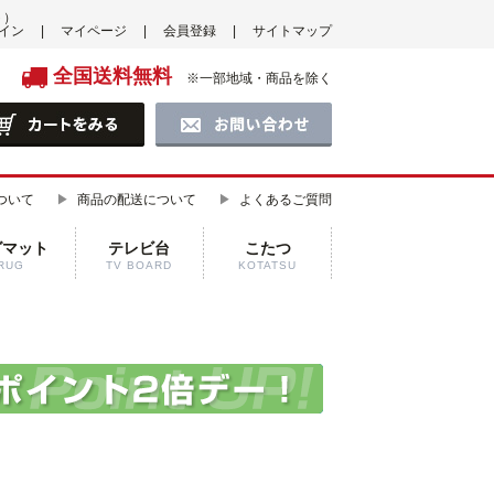
ト）
イン
マイページ
会員登録
サイトマップ
全国送料無料
※一部地域・商品を除く
ついて
商品の配送について
よくあるご質問
グマット
テレビ台
こたつ
RUG
TV BOARD
KOTATSU