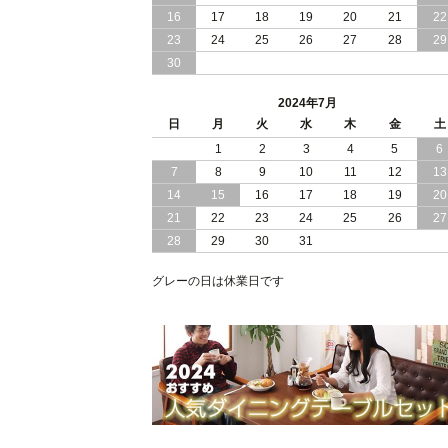
16
17
18
19
20
21
22
2024/03/28
おすすめ クイーン キング ワイドキン
23
24
25
26
27
28
29
サイズ で 通気性ある すのこ仕様 大容
30
量 収納 跳ね上げ ベッド
2024年7月
2024/02/29
畳 仕様 で 敷き布団 が使える 引き出し
日
月
火
水
木
金
土
収納 付き 大容量 チェスト ベッド 日本
製 ヘッドボードなし
1
2
3
4
5
6
7
8
9
10
11
12
13
2024/02/23
畳 の 床面 で 敷き布団 で 寝られる 引
14
15
16
17
18
19
20
出し 収納庫 付 大容量 チェスト ベッド
21
22
23
24
25
26
27
日本製
28
29
30
31
2024/02/13
床 畳仕様 で 敷き布団 が 使える 引き出
し 収納庫 付き チェスト ベッド 日本製
グレーの日は休業日です