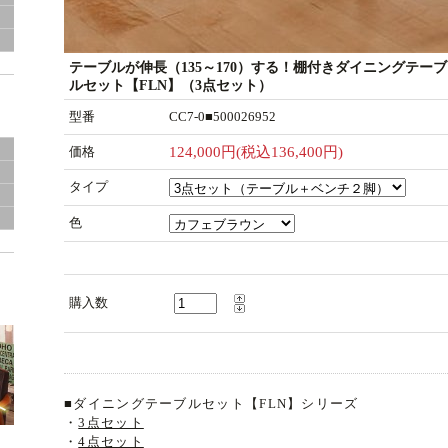
グ
テーブルが伸長（135～170）する！棚付きダイニングテーブ
ルセット【FLN】（3点セット）
型番
CC7-0■500026952
価格
124,000円(税込136,400円)
き
タイプ
色
購入数
■ダイニングテーブルセット【FLN】シリーズ
・
3点セット
・
4点セット