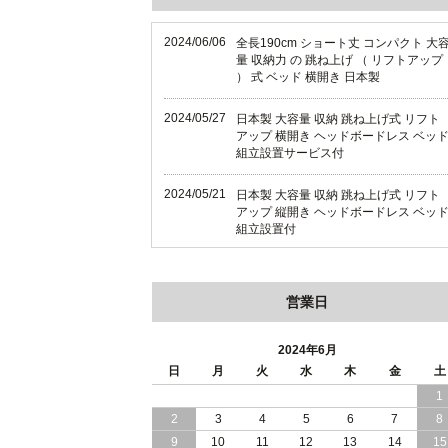
2024/06/06
全長190cm ショート丈 コンパクト 大
量 収納力 の 跳ね上げ （ リフトアップ
） 式 ベッド 横開き 日本製
2024/05/27
日本製 大容量 収納 跳ね上げ式 リフト
アップ 横開き ヘッドボードレス ベッ
組立設置サービス付
2024/05/21
日本製 大容量 収納 跳ね上げ式 リフト
アップ 縦開き ヘッドボードレス ベッ
組立設置付
2024/05/02
日本製 大容量 収納 跳ね上げ式 （ リフ
トアップ ） ベッド 横開き ヘッドボー
営業日
ド 組立設置 付き
2024/04/25
日本製 収納 跳ね上げ式 リフトアップ
2024年6月
ベッド 縦開き ヘッドボード 組立設置
日
月
火
水
木
金
土
ービス付き
1
2
3
4
5
6
7
8
2024/04/23
すのこ の 床板 簡単 軽い コンパクトな
大容量 収納 跳ね上げ式 ベッド
9
10
11
12
13
14
15