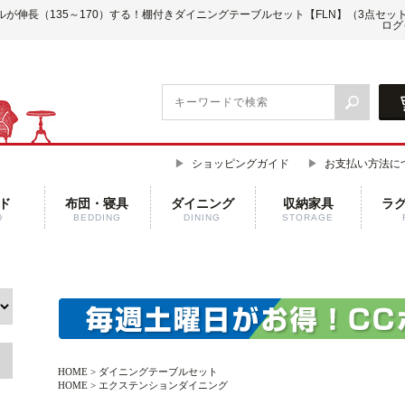
ルが伸長（135～170）する！棚付きダイニングテーブルセット【FLN】（3点セッ
ログ
ショッピングガイド
お支払い方法に
ド
布団・寝具
ダイニング
収納家具
ラ
D
BEDDING
DINING
STORAGE
HOME
>
ダイニングテーブルセット
HOME
>
エクステンションダイニング