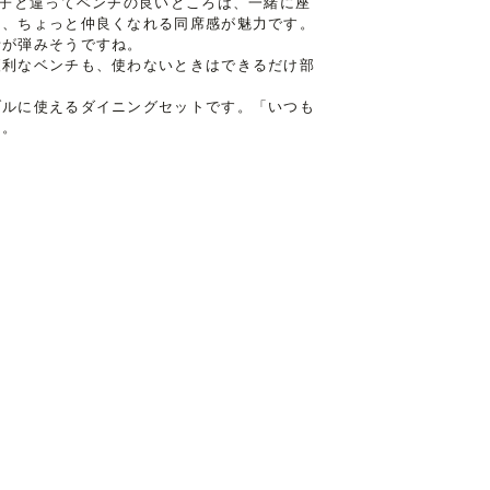
椅子と違ってベンチの良いところは、一緒に座
も、ちょっと仲良くなれる同席感が魅力です。
話が弾みそうですね。
便利なベンチも、使わないときはできるだけ部
ブルに使えるダイニングセットです。「いつも
う。