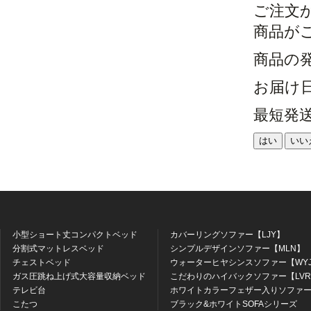
ご注文
商品が
商品の
お届け
最短発
はい
いい
小型ショート丈コンパクトベッド
カバーリングソファー【LJY】
分割式マットレスベッド
シンプルデザインソファー【MLN】
チェストベッド
ウォーターヒヤシンスソファー【WY
ガス圧跳ね上げ式大容量収納ベッド
こだわりのハイバックソファー【LV
テレビ台
ホワイトカラーフェザー入りソファー
こたつ
ブラック&ホワイトSOFAシリーズ