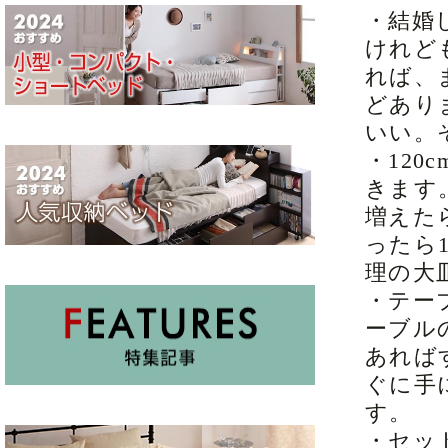
・結婚
けれど
れば、
どあり
いい。
・120
きます
増えた
ったら
理の大
・テー
ーブル
あれば
ぐに手
す。
・セッ