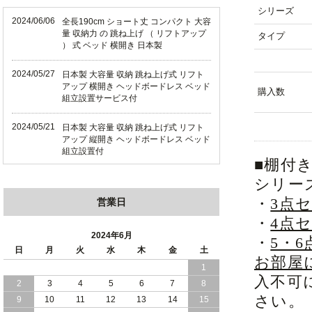
シリーズ
2024/06/06
全長190cm ショート丈 コンパクト 大容
量 収納力 の 跳ね上げ （ リフトアップ
タイプ
） 式 ベッド 横開き 日本製
2024/05/27
日本製 大容量 収納 跳ね上げ式 リフト
アップ 横開き ヘッドボードレス ベッド
購入数
組立設置サービス付
2024/05/21
日本製 大容量 収納 跳ね上げ式 リフト
アップ 縦開き ヘッドボードレス ベッド
組立設置付
■棚付
2024/05/02
日本製 大容量 収納 跳ね上げ式 （ リフ
シリー
トアップ ） ベッド 横開き ヘッドボー
・
3点
営業日
ド 組立設置 付き
・
4点
2024/04/25
日本製 収納 跳ね上げ式 リフトアップ
2024年6月
・
5・
ベッド 縦開き ヘッドボード 組立設置サ
日
月
火
水
木
金
土
ービス付き
お部屋
1
入不可
2
3
4
5
6
7
8
2024/04/23
すのこ の 床板 簡単 軽い コンパクトな
さい。
大容量 収納 跳ね上げ式 ベッド
9
10
11
12
13
14
15