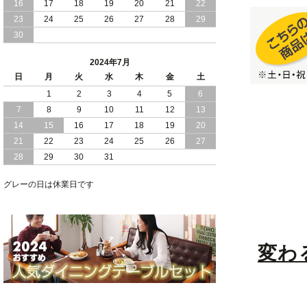
16
17
18
19
20
21
22
2024/03/28
おすすめ クイーン キング ワイドキング
23
24
25
26
27
28
29
サイズ で 通気性ある すのこ仕様 大容
30
量 収納 跳ね上げ ベッド
2024年7月
2024/02/29
畳 仕様 で 敷き布団 が使える 引き出し
日
月
火
水
木
金
土
収納 付き 大容量 チェスト ベッド 日本
製 ヘッドボードなし
1
2
3
4
5
6
7
8
9
10
11
12
13
2024/02/23
畳 の 床面 で 敷き布団 で 寝られる 引き
14
15
16
17
18
19
20
出し 収納庫 付 大容量 チェスト ベッド
21
22
23
24
25
26
27
日本製
28
29
30
31
2024/02/13
床 畳仕様 で 敷き布団 が 使える 引き出
し 収納庫 付き チェスト ベッド 日本製
グレーの日は休業日です
変わ