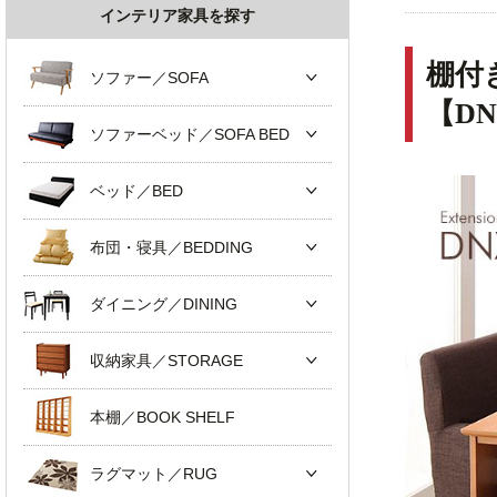
インテリア家具を探す
棚付
ソファー／SOFA
【D
ソファーベッド／SOFA BED
ベッド／BED
布団・寝具／BEDDING
ダイニング／DINING
収納家具／STORAGE
本棚／BOOK SHELF
ラグマット／RUG