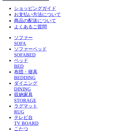
ショッピングガイド
お支払い方法について
商品の配送について
よくあるご質問
ソファー
SOFA
ソファーベッド
SOFABED
ベッド
BED
布団・寝具
BEDDING
ダイニング
DINING
収納家具
STORAGE
ラグマット
RUG
テレビ台
TV BOARD
こたつ