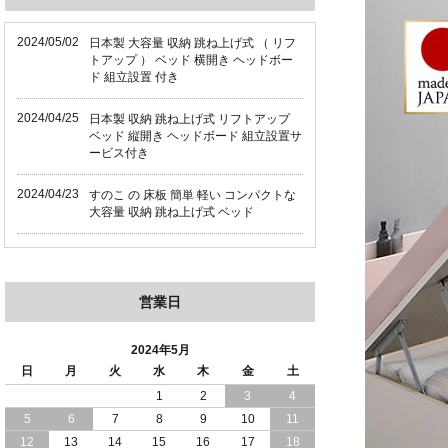
2024/05/02
日本製 大容量 収納 跳ね上げ式 （ リフ
トアップ ） ベッド 横開き ヘッドボー
ド 組立設置 付き
2024/04/25
日本製 収納 跳ね上げ式 リフトアップ
ベッド 縦開き ヘッドボード 組立設置サ
ービス付き
2024/04/23
すのこ の 床板 簡単 軽い コンパクトな
大容量 収納 跳ね上げ式 ベッド
2024/03/28
おすすめ クイーン キング ワイドキング
サイズ で 通気性ある すのこ仕様 大容
量 収納 跳ね上げ ベッド
営業日
2024/02/29
畳 仕様 で 敷き布団 が使える 引き出し
収納 付き 大容量 チェスト ベッド 日本
2024年5月
製 ヘッドボードなし
日
月
火
水
木
金
土
1
2
3
4
2024/02/23
畳 の 床面 で 敷き布団 で 寝られる 引き
5
6
7
8
9
10
11
出し 収納庫 付 大容量 チェスト ベッド
日本製
12
13
14
15
16
17
18