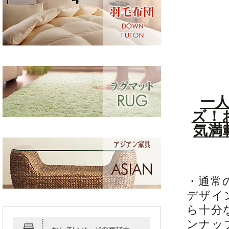
一
ズ！
気満
・通常
デザイ
ら十分
ンナッ