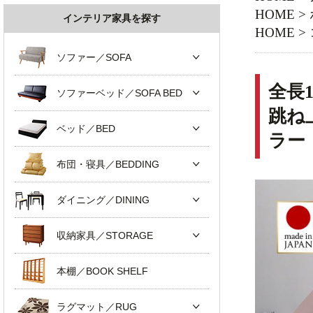
HOME
>
インテリア家具を探す
HOME
>
ソファー／SOFA
全長
ソファーベッド／SOFA BED
跳ね
ベッド／BED
ラー
布団・寝具／BEDDING
ダイニング／DINING
収納家具／STORAGE
本棚／BOOK SHELF
ラグマット／RUG