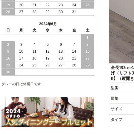
19
20
21
22
23
24
25
2024/02/13
床 畳仕様 で 敷き布団 が 使える 引き出
26
27
28
29
30
31
し 収納庫 付き チェスト ベッド 日本製
2024年6月
2024/02/05
おすすめ 引出し 収納 付 シンプル ＆ ス
日
月
火
水
木
金
土
タイリッシュ 国産 日本製 チェスト ベ
1
ッド
2
3
4
5
6
7
8
2024/02/02
日本製 引出し 収納 と 棚 コンセント が
9
10
11
12
13
14
15
付いた シンプル デザイン チェスト ベ
16
17
18
19
20
21
22
ッド
23
24
25
26
27
28
29
全長192c
30
げ（リフト
2024/01/24
シンプル スタイリッシュ 引出し 収納
B】（縦開
モダンライト コンセント 付き 日本製
チェスト ベッド
グレーの日は休業日です
型番
価格
サイズ
タイプ