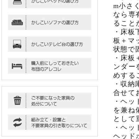
m小さ
なら専
ること
・床板
板＋マ
状態で
・床板
ンダー
めする
・収納
合せて
・ヘッ
を兼ね
として
・ヘッ
ヘッド