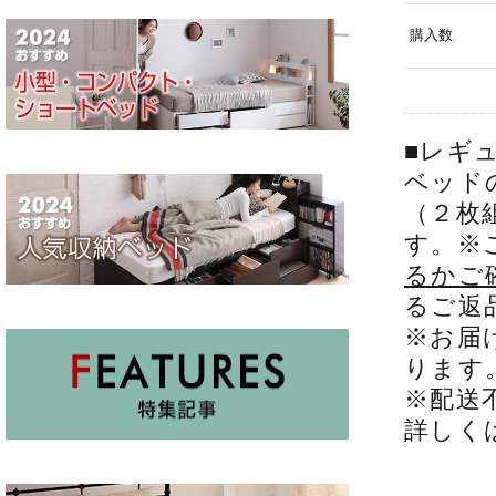
購入数
■レギ
ベッド
（２枚
す。※
るかご
るご返
※お届
ります
※配送
詳しく