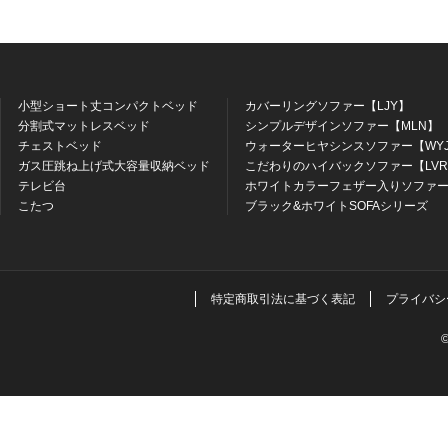
小型ショート丈コンパクトベッド
カバーリングソファー【LJY】
分割式マットレスベッド
シンプルデザインソファー【MLN】
チェストベッド
ウォーターヒヤシンスソファー【WY
ガス圧跳ね上げ式大容量収納ベッド
こだわりのハイバックソファー【LV
テレビ台
ホワイトカラーフェザー入りソファー
こたつ
ブラック&ホワイトSOFAシリーズ
特定商取引法に基づく表記
プライバシ
©