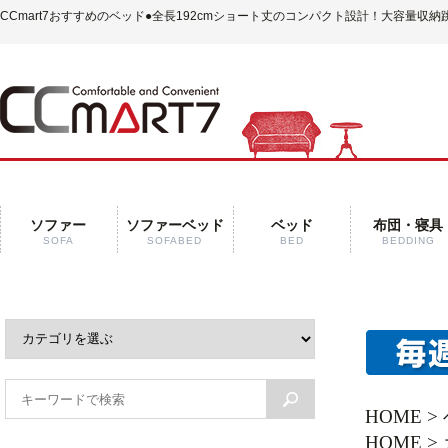
CCmart7おすすめのベッド
●全長192cmショート丈のコンパクト設計！大容量収
ソファー
ソファーベッド
ベッド
布団・寝具
SOFA
SOFABED
BED
BEDDING
HOME
>
HOME
>