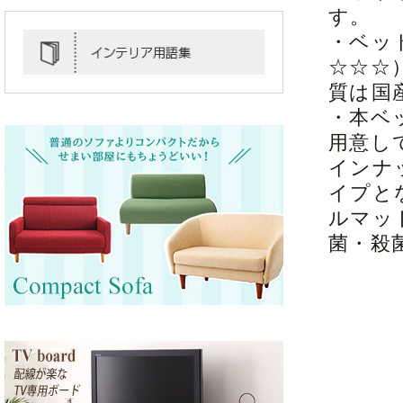
す。
・ベッ
☆☆☆
質は国
・本ベ
用意し
インナ
イプと
ルマッ
菌・殺