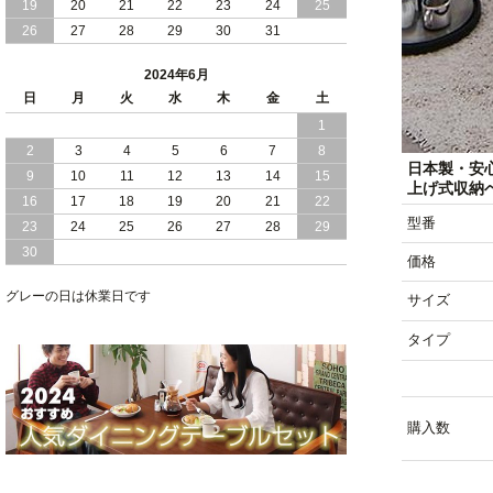
19
20
21
22
23
24
25
2024/02/13
床 畳仕様 で 敷き布団 が 使える 引き出
26
27
28
29
30
31
し 収納庫 付き チェスト ベッド 日本製
2024年6月
2024/02/05
おすすめ 引出し 収納 付 シンプル ＆ ス
日
月
火
水
木
金
土
タイリッシュ 国産 日本製 チェスト ベ
1
ッド
2
3
4
5
6
7
8
日本製・安
2024/02/02
日本製 引出し 収納 と 棚 コンセント が
9
10
11
12
13
14
15
上げ式収納
付いた シンプル デザイン チェスト ベ
16
17
18
19
20
21
22
ッド
型番
23
24
25
26
27
28
29
30
2024/01/24
シンプル スタイリッシュ 引出し 収納
価格
モダンライト コンセント 付き 日本製
チェスト ベッド
グレーの日は休業日です
サイズ
タイプ
購入数