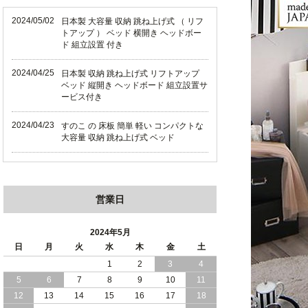
2024/05/02
日本製 大容量 収納 跳ね上げ式 （ リフ
トアップ ） ベッド 横開き ヘッドボー
ド 組立設置 付き
2024/04/25
日本製 収納 跳ね上げ式 リフトアップ
ベッド 縦開き ヘッドボード 組立設置サ
ービス付き
2024/04/23
すのこ の 床板 簡単 軽い コンパクトな
大容量 収納 跳ね上げ式 ベッド
2024/03/28
おすすめ クイーン キング ワイドキング
サイズ で 通気性ある すのこ仕様 大容
量 収納 跳ね上げ ベッド
営業日
2024/02/29
畳 仕様 で 敷き布団 が使える 引き出し
収納 付き 大容量 チェスト ベッド 日本
2024年5月
製 ヘッドボードなし
日
月
火
水
木
金
土
1
2
3
4
2024/02/23
畳 の 床面 で 敷き布団 で 寝られる 引き
5
6
7
8
9
10
11
出し 収納庫 付 大容量 チェスト ベッド
日本製
12
13
14
15
16
17
18