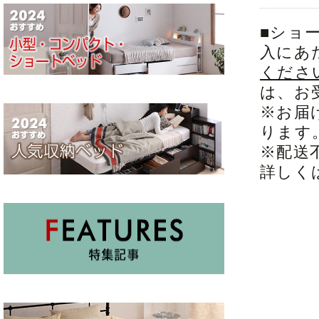
■ショ
入にあ
くださ
は、お
※お届
ります
※配送
詳しく