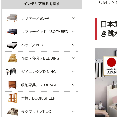
HOME
>
インテリア家具を探す
ソファー／SOFA
日本
ソファーベッド／SOFA BED
き跳
ベッド／BED
布団・寝具／BEDDING
ダイニング／DINING
収納家具／STORAGE
本棚／BOOK SHELF
ラグマット／RUG