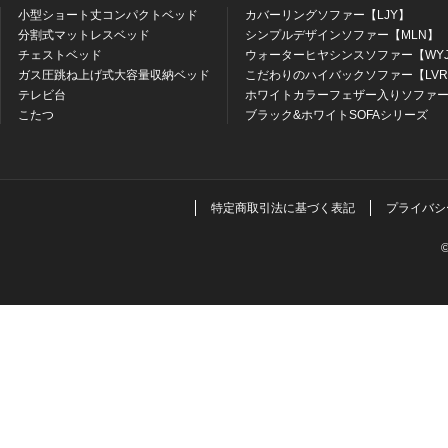
小型ショート丈コンパクトベッド
カバーリングソファー【LJY】
分割式マットレスベッド
シンプルデザインソファー【MLN】
チェストベッド
ウォーターヒヤシンスソファー【WY
ガス圧跳ね上げ式大容量収納ベッド
こだわりのハイバックソファー【LV
テレビ台
ホワイトカラーフェザー入りソファー
こたつ
ブラック&ホワイトSOFAシリーズ
特定商取引法に基づく表記
プライバシ
©