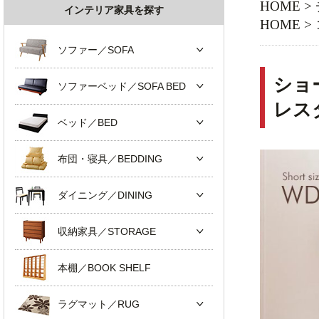
HOME
>
インテリア家具を探す
HOME
>
ソファー／SOFA
ショ
ソファーベッド／SOFA BED
レス
ベッド／BED
布団・寝具／BEDDING
ダイニング／DINING
収納家具／STORAGE
本棚／BOOK SHELF
ラグマット／RUG