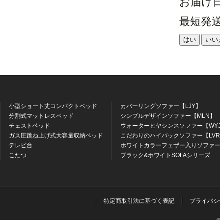
お届け
最短発
はい
いい
小型ショート丈コンパクトベッド
カバーリングソファー【LJY】
分割式マットレスベッド
シンプルデザインソファー【MLN】
チェストベッド
ウォーターヒヤシンスソファー【WY
ガス圧跳ね上げ式大容量収納ベッド
こだわりのハイバックソファー【LV
テレビ台
ホワイトカラーフェザー入りソファー
こたつ
ブラック&ホワイトSOFAシリーズ
特定商取引法に基づく表記
プライバシ