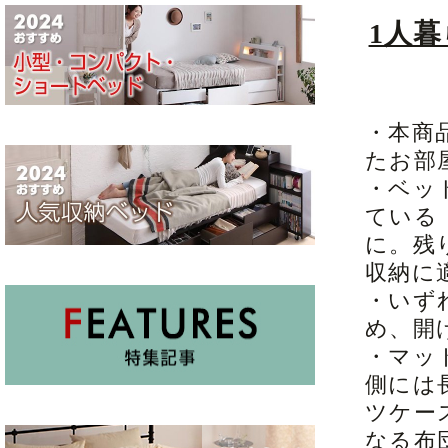
1人
・本商
たお部
・ベッ
ている
に。残
収納に
・いず
め、開
・マッ
側には
ツケー
なる布