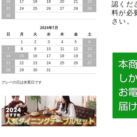
16
17
18
19
20
21
22
認くだ
2024/03/28
おすすめ クイーン キング ワイドキング
23
24
25
26
27
28
29
料が必
サイズ で 通気性ある すのこ仕様 大容
30
量 収納 跳ね上げ ベッド
さい。
2024年7月
2024/02/29
畳 仕様 で 敷き布団 が使える 引き出し
日
月
火
水
木
金
土
収納 付き 大容量 チェスト ベッド 日本
製 ヘッドボードなし
1
2
3
4
5
6
7
8
9
10
11
12
13
2024/02/23
畳 の 床面 で 敷き布団 で 寝られる 引き
14
15
16
17
18
19
20
出し 収納庫 付 大容量 チェスト ベッド
21
22
23
24
25
26
27
日本製
28
29
30
31
2024/02/13
床 畳仕様 で 敷き布団 が 使える 引き出
し 収納庫 付き チェスト ベッド 日本製
グレーの日は休業日です