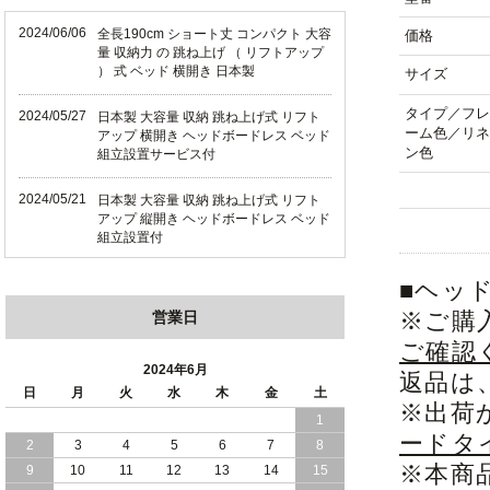
2024/06/06
全長190cm ショート丈 コンパクト 大容
価格
量 収納力 の 跳ね上げ （ リフトアップ
） 式 ベッド 横開き 日本製
サイズ
タイプ／フレ
2024/05/27
日本製 大容量 収納 跳ね上げ式 リフト
ーム色／リネ
アップ 横開き ヘッドボードレス ベッド
ン色
組立設置サービス付
2024/05/21
日本製 大容量 収納 跳ね上げ式 リフト
アップ 縦開き ヘッドボードレス ベッド
組立設置付
2024/05/02
日本製 大容量 収納 跳ね上げ式 （ リフ
■ヘッ
トアップ ） ベッド 横開き ヘッドボー
※ご購
営業日
ド 組立設置 付き
ご確認
2024/04/25
日本製 収納 跳ね上げ式 リフトアップ
2024年6月
返品は
ベッド 縦開き ヘッドボード 組立設置サ
日
月
火
水
木
金
土
ービス付き
※出荷
1
ードタ
2
3
4
5
6
7
8
2024/04/23
すのこ の 床板 簡単 軽い コンパクトな
大容量 収納 跳ね上げ式 ベッド
※本商
9
10
11
12
13
14
15