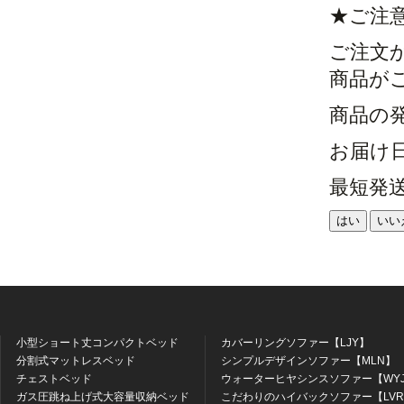
★ご注
ご注文
商品が
商品の
お届け
最短発
はい
いい
小型ショート丈コンパクトベッド
カバーリングソファー【LJY】
分割式マットレスベッド
シンプルデザインソファー【MLN】
チェストベッド
ウォーターヒヤシンスソファー【WY
ガス圧跳ね上げ式大容量収納ベッド
こだわりのハイバックソファー【LV