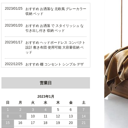
2023/01/25
おすすめ お洒落な 北欧風 グレーカラー
収納 ベッド
2023/01/20
おすすめ お洒落 で スタイリッシュ な
引き出し付き 収納 ベッド
2023/01/17
おすすめ ヘッドボードレス コンパクト
設計 敷き布団 使用可能 大容量収納 ベ
ッド
2022/12/25
おすすめ 棚 コンセント シンプル デザ
イン 引き出し 付き 収納 ベッド
2022/12/20
おすすめ ヘッドボードレス コンパクト
営業日
ショート丈 収納ベッド 全長180cm（ス
リム棚セット）
2023年1月
2022/12/16
日
月
火
水
木
金
土
おすすめ ブラック ホワイト モダンデザ
イン！ヘッドボードレス 大容量 収納 ベ
1
2
3
4
5
6
7
ッド
8
9
10
11
12
13
14
15
16
17
18
19
20
21
2022/12/14
おすすめ 家族で寝られる 収納付き ワイ