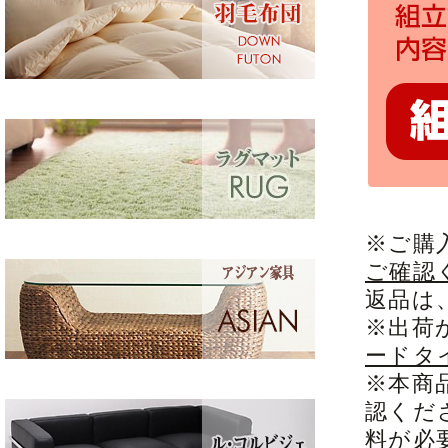
※ご購
ご確認
返品は
※出荷
ードタ
※本商
認くだ
料が必