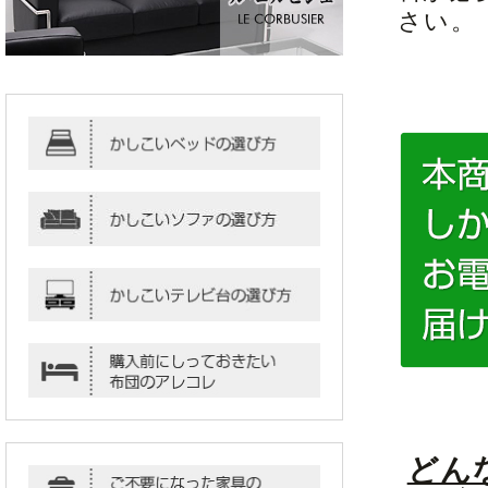
さい。
どん