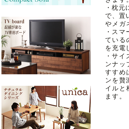
・枕元
で、置
やメガ
・スマ
ている
を充電
・サイ
ンナッ
すすめ
ンを贅
イルと
ます。