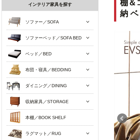
棚＆
インテリア家具を探す
納 
ソファー／SOFA
ソファーベッド／SOFA BED
ベッド／BED
布団・寝具／BEDDING
ダイニング／DINING
収納家具／STORAGE
本棚／BOOK SHELF
ラグマット／RUG