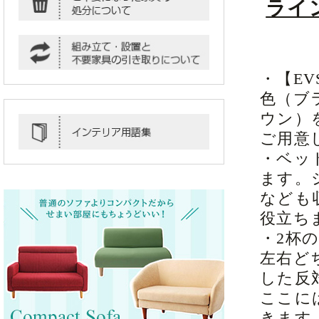
ライ
・【E
色（ブ
ウン）
ご用意
・ベッ
ます。
なども
役立ち
・2杯
左右ど
した反
ここに
きます