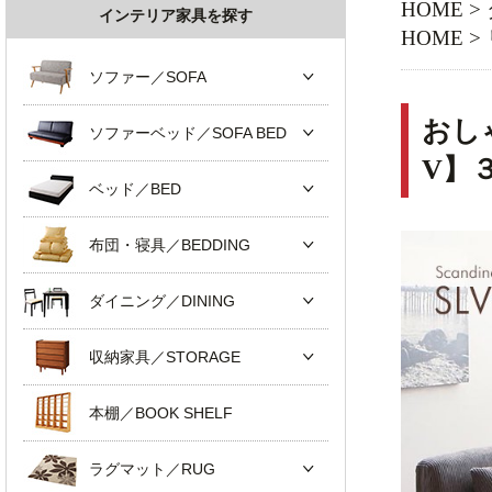
HOME
>
インテリア家具を探す
HOME
>
ソファー／SOFA
おし
ソファーベッド／SOFA BED
V】
ベッド／BED
布団・寝具／BEDDING
ダイニング／DINING
収納家具／STORAGE
本棚／BOOK SHELF
ラグマット／RUG