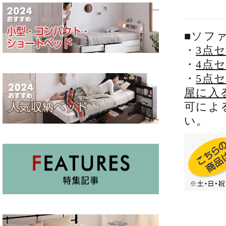
■ソフ
・
3点
・
4点
・
5点
屋に入
可によ
い。