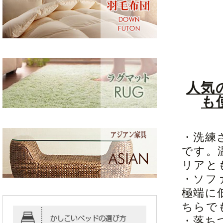
人気
も
・洗練
です。
リアと
・ソフ
極端に
ちらで
・落ち