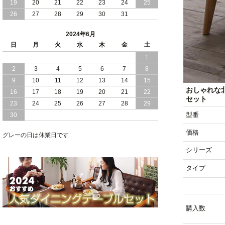
19
20
21
22
23
24
25
2024/02/13
床 畳仕様 で 敷き布団 が 使える 引き出
26
27
28
29
30
31
し 収納庫 付き チェスト ベッド 日本製
2024年6月
2024/02/05
おすすめ 引出し 収納 付 シンプル ＆ ス
日
月
火
水
木
金
土
タイリッシュ 国産 日本製 チェスト ベ
1
ッド
2
3
4
5
6
7
8
2024/02/02
日本製 引出し 収納 と 棚 コンセント が
9
10
11
12
13
14
15
付いた シンプル デザイン チェスト ベ
おしゃれな
16
17
18
19
20
21
22
ッド
セット
23
24
25
26
27
28
29
型番
30
2024/01/24
シンプル スタイリッシュ 引出し 収納
モダンライト コンセント 付き 日本製
価格
チェスト ベッド
グレーの日は休業日です
シリーズ
タイプ
購入数