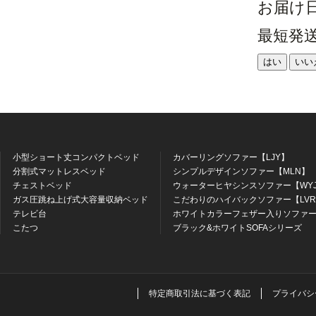
お届け
最短発
はい
いい
小型ショート丈コンパクトベッド
カバーリングソファー【LJY】
分割式マットレスベッド
シンプルデザインソファー【MLN】
チェストベッド
ウォーターヒヤシンスソファー【WY
ガス圧跳ね上げ式大容量収納ベッド
こだわりのハイバックソファー【LV
テレビ台
ホワイトカラーフェザー入りソファー
こたつ
ブラック&ホワイトSOFAシリーズ
特定商取引法に基づく表記
プライバシ