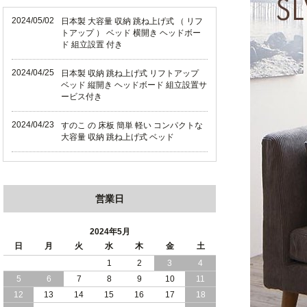
2024/05/02
日本製 大容量 収納 跳ね上げ式 （ リフ
トアップ ） ベッド 横開き ヘッドボー
ド 組立設置 付き
2024/04/25
日本製 収納 跳ね上げ式 リフトアップ
ベッド 縦開き ヘッドボード 組立設置サ
ービス付き
2024/04/23
すのこ の 床板 簡単 軽い コンパクトな
大容量 収納 跳ね上げ式 ベッド
2024/03/28
おすすめ クイーン キング ワイドキング
サイズ で 通気性ある すのこ仕様 大容
量 収納 跳ね上げ ベッド
営業日
2024/02/29
畳 仕様 で 敷き布団 が使える 引き出し
収納 付き 大容量 チェスト ベッド 日本
2024年5月
製 ヘッドボードなし
日
月
火
水
木
金
土
1
2
3
4
2024/02/23
畳 の 床面 で 敷き布団 で 寝られる 引き
5
6
7
8
9
10
11
出し 収納庫 付 大容量 チェスト ベッド
日本製
12
13
14
15
16
17
18