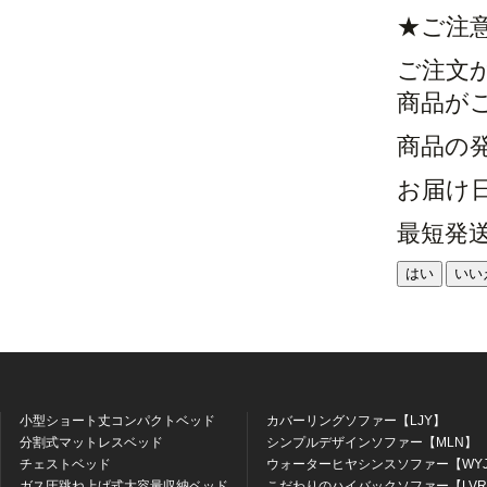
★ご注
ご注文
商品が
商品の
お届け
最短発
はい
いい
小型ショート丈コンパクトベッド
カバーリングソファー【LJY】
分割式マットレスベッド
シンプルデザインソファー【MLN】
チェストベッド
ウォーターヒヤシンスソファー【WY
ガス圧跳ね上げ式大容量収納ベッド
こだわりのハイバックソファー【LV