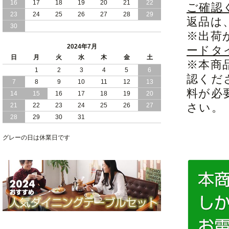
16
17
18
19
20
21
22
ご確認
2024/03/28
おすすめ クイーン キング ワイドキング
23
24
25
26
27
28
29
返品は
サイズ で 通気性ある すのこ仕様 大容
30
量 収納 跳ね上げ ベッド
※出荷
2024年7月
ードタ
2024/02/29
畳 仕様 で 敷き布団 が使える 引き出し
日
月
火
水
木
金
土
収納 付き 大容量 チェスト ベッド 日本
※本商
製 ヘッドボードなし
1
2
3
4
5
6
認くだ
7
8
9
10
11
12
13
2024/02/23
畳 の 床面 で 敷き布団 で 寝られる 引き
料が必
14
15
16
17
18
19
20
出し 収納庫 付 大容量 チェスト ベッド
さい。
21
22
23
24
25
26
27
日本製
28
29
30
31
2024/02/13
床 畳仕様 で 敷き布団 が 使える 引き出
し 収納庫 付き チェスト ベッド 日本製
グレーの日は休業日です