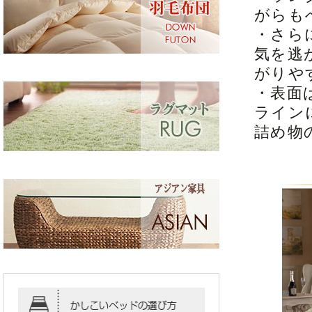
がらも
・さら
気を逃
がりや
・表面
ライン
詰め物