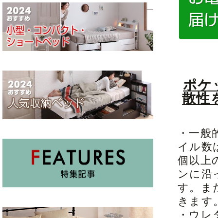
ポケ
散性
・一般
イル数は
個以上
ンに沿
す。ま
きます
・ウレ