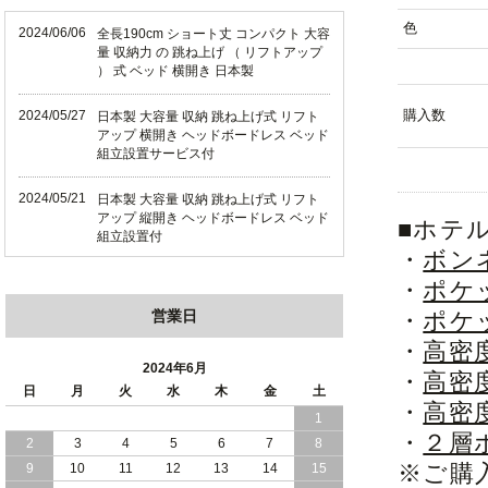
色
2024/06/06
全長190cm ショート丈 コンパクト 大容
量 収納力 の 跳ね上げ （ リフトアップ
） 式 ベッド 横開き 日本製
購入数
2024/05/27
日本製 大容量 収納 跳ね上げ式 リフト
アップ 横開き ヘッドボードレス ベッド
組立設置サービス付
2024/05/21
日本製 大容量 収納 跳ね上げ式 リフト
アップ 縦開き ヘッドボードレス ベッド
■ホテ
組立設置付
・
ボン
2024/05/02
日本製 大容量 収納 跳ね上げ式 （ リフ
・
ポケ
トアップ ） ベッド 横開き ヘッドボー
営業日
・
ポケ
ド 組立設置 付き
・
高密
2024/04/25
日本製 収納 跳ね上げ式 リフトアップ
2024年6月
・
高密
ベッド 縦開き ヘッドボード 組立設置サ
日
月
火
水
木
金
土
ービス付き
・
高密
1
・
２層
2
3
4
5
6
7
8
2024/04/23
すのこ の 床板 簡単 軽い コンパクトな
大容量 収納 跳ね上げ式 ベッド
※ご購
9
10
11
12
13
14
15