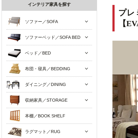
インテリア家具を探す
プレ
ソファー／SOFA
【E
ソファーベッド／SOFA BED
ベッド／BED
布団・寝具／BEDDING
ダイニング／DINING
収納家具／STORAGE
本棚／BOOK SHELF
ラグマット／RUG