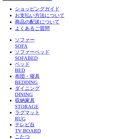
ショッピングガイド
お支払い方法について
商品の配送について
よくあるご質問
ソファー
SOFA
ソファーベッド
SOFABED
ベッド
BED
布団・寝具
BEDDING
ダイニング
DINING
収納家具
STORAGE
ラグマット
RUG
テレビ台
TV BOARD
こたつ