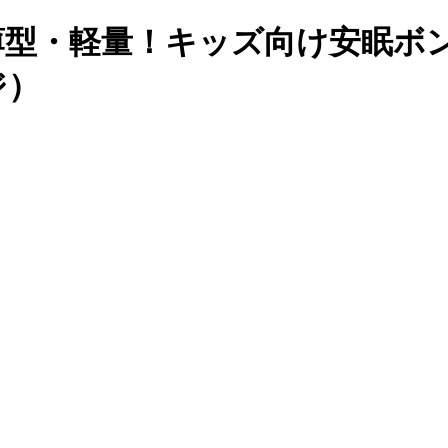
ド●薄型・軽量！キッズ向け安眠
ジ）