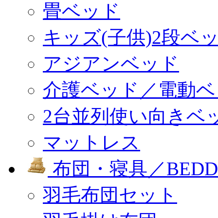
畳ベッド
キッズ(子供)2段ベ
アジアンベッド
介護ベッド／電動ベ
2台並列使い向きベ
マットレス
布団・寝具／BEDD
羽毛布団セット