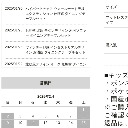
サイズ
2025/01/30
ハイバックチェア ウォールナット天板
エクステンション 伸縮式 ダイニングテ
マットレスタ
ーブルセット
イプ
2025/01/28
お洒落 北欧 モダンデザイン 木肘ソファ
ー ダイニングテーブルセット
購入数
2025/01/25
ヴィンテージ感 インダストリアルデザ
イン お洒落 ダイニングテーブルセット
2025/01/22
北欧風デザイン オーク 無垢材 ダイニン
グテーブルセット
■キッ
2025/01/18
天然木 オーク 無垢材 上質感 北欧風デ
・
ボン
営業日
ザイン ダイニング
・
ポケ
2025年2月
・
国産
2025/01/16
ハイバックチェア 伸縮式テーブル ダイ
日
月
火
水
木
金
土
ニングテーブルセット
※ご購
1
ご確認
2025/01/12
畳仕様の床板 和モダン 国産 収納力バツ
2
3
4
5
6
7
8
グン 跳ね上げ式 収納ベッド
返品は
9
10
11
12
13
14
15