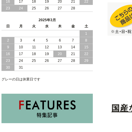
16
17
18
19
20
21
22
2025/01/10
和モダン セキスイ 美草 ヘッドボードレ
23
24
25
26
27
28
ス 小上がり 大容量収納 跳ね上げ式 畳
ベッド
2025年3月
2025/01/08
日
月
寝室 くつろぎ 和モダン 空間 セキスイ
火
水
木
金
土
美草 使用 大容量 収納 跳ね上げ式 畳 ベ
1
ッド 日本製
2
3
4
5
6
7
8
9
10
11
12
13
14
15
2025/01/05
照明 コンセント 棚式 ヘッドボード 付
き 大容量 収納 跳ね上げ式 ベッド
16
17
18
19
20
21
22
23
24
25
26
27
28
29
30
31
グレーの日は休業日です
国産