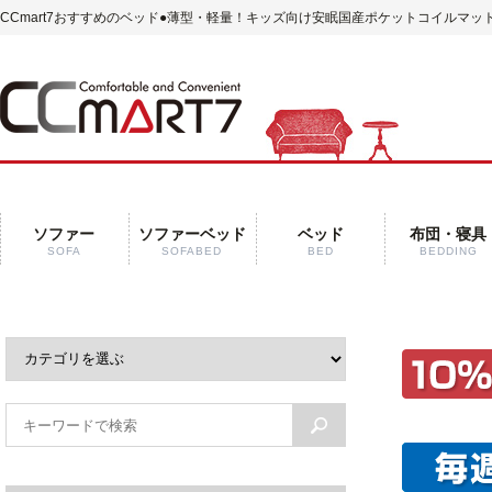
CCmart7おすすめのベッド
●薄型・軽量！キッズ向け安眠国産ポケットコイルマットレ
ソファー
ソファーベッド
ベッド
布団・寝具
SOFA
SOFABED
BED
BEDDING