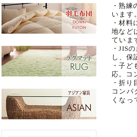
・熟練
います
・材料
地など
ていま
・JI
し、保
・子ど
応。コ
・折り
コンパ
くなっ