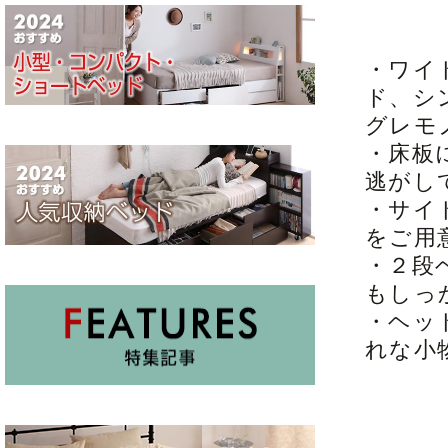
・ワイ
ド、シ
グレモ
・床板
逃がし
・サイ
をご用
・２段
もしっ
・ヘッ
れな小