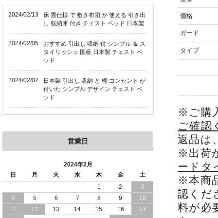
2024/02/13
床 畳仕様 で 敷き布団 が 使える 引き出
価格
し 収納庫 付き チェスト ベッド 日本製
ガード
2024/02/05
おすすめ 引出し 収納 付 シンプル ＆ ス
タイプ
タイリッシュ 国産 日本製 チェスト ベ
ッド
2024/02/02
日本製 引出し 収納 と 棚 コンセント が
付いた シンプル デザイン チェスト ベ
ッド
※ご購
2024/01/24
シンプル スタイリッシュ 引出し 収納
ご確認
モダンライト コンセント 付き 日本製
チェスト ベッド
返品は
営業日
※出荷
2024/01/17
大人女子 に 人気 ホワイト ボディ 引き
出し 収納 付き チェスト ベッド 日本製
ードタ
2024年2月
日
月
火
水
木
金
土
※本商
2024/01/06
おすすめ ヘッドボードレス 大容量 引出
1
2
3
認くだ
し 収納 チェスト ベッド
4
5
6
7
8
9
10
料が必
11
12
13
14
15
16
17
2023/12/30
引き出し 5杯 収納庫 付き で 収納力 抜