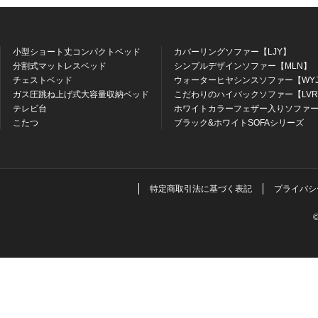
小型ショート丈コンパクトベッド
カバーリングソファー【LJY】
分割式マットレスベッド
シンプルデザインソファー【MLN】
チェストベッド
ウォーターヒヤシンスソファー【WY
ガス圧跳ね上げ式大容量収納ベッド
こだわりのハイバックソファー【LV
テレビ台
ホワイトカラーフェザー入りソファー
こたつ
ブラック&ホワイトSOFAシリーズ
特定商取引法に基づく表記
プライバシ
©