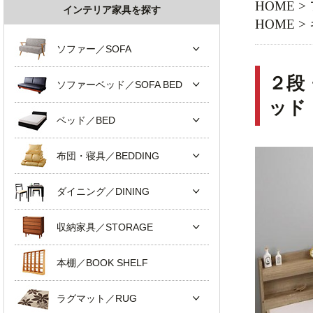
HOME
>
インテリア家具を探す
HOME
>
ソファー／SOFA
２段
ソファーベッド／SOFA BED
ッド
ベッド／BED
布団・寝具／BEDDING
ダイニング／DINING
収納家具／STORAGE
本棚／BOOK SHELF
ラグマット／RUG