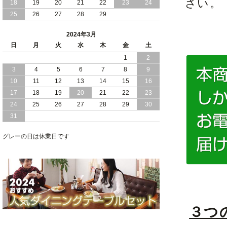
さい。
18
19
群 ！ ブラックボディ の 日本製 チェス
20
21
22
23
24
ト ベッド
25
26
27
28
29
2023/12/14
おすすめ 大人女子 に 大人気 の 清楚で
2024年3月
可愛い オールホワイト 引き出し 付 大
日
月
火
水
木
金
土
容量 収納 チェスト ベッド 日本製
1
2
3
4
5
6
7
8
9
2023/12/12
敷き布団 が使える 頑丈設計 ！ 棚 コン
セント 付き ！ 安心 の 国産 チェスト （
10
11
12
13
14
15
16
引き出し ）収納 ベッド
17
18
19
20
21
22
23
24
25
26
27
28
29
30
2023/12/04
おすすめ 敷き布団 が 使える 頑丈設計
31
の 棚 コンセント付き 安心 の 国産 チェ
スト（ 引き出し ）収納 ベッド
グレーの日は休業日です
３つ