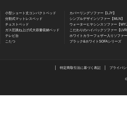
小型ショート丈コンパクトベッド
カバーリングソファー【LJY】
分割式マットレスベッド
シンプルデザインソファー【MLN】
チェストベッド
ウォーターヒヤシンスソファー【WY
ガス圧跳ね上げ式大容量収納ベッド
こだわりのハイバックソファー【LV
テレビ台
ホワイトカラーフェザー入りソファー
こたつ
ブラック&ホワイトSOFAシリーズ
特定商取引法に基づく表記
プライバシ
©