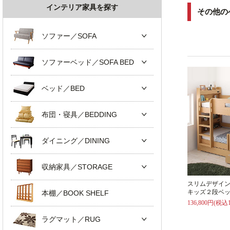
インテリア家具を探す
その他の
ソファー／SOFA
ソファーベッド／SOFA BED
ベッド／BED
布団・寝具／BEDDING
ダイニング／DINING
収納家具／STORAGE
スリムデザイ
キッズ２段ベッ
本棚／BOOK SHELF
136,800円(税込1
ラグマット／RUG