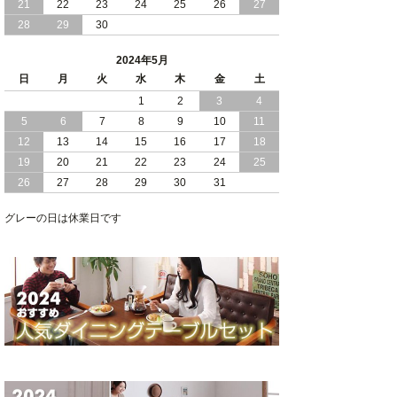
21
22
23
24
25
26
27
2024/01/24
シンプル スタイリッシュ 引出し 収納
28
29
30
モダンライト コンセント 付き 日本製
チェスト ベッド
2024年5月
日
月
火
水
木
金
土
2024/01/17
大人女子 に 人気 ホワイト ボディ 引き
1
2
3
4
出し 収納 付き チェスト ベッド 日本製
5
6
7
8
9
10
11
2024/01/06
おすすめ ヘッドボードレス 大容量 引出
12
13
14
15
16
17
18
し 収納 チェスト ベッド
19
20
21
22
23
24
25
26
27
28
29
30
31
2023/12/30
引き出し 5杯 収納庫 付き で 収納力 抜
群 ！ ブラックボディ の 日本製 チェス
グレーの日は休業日です
ト ベッド