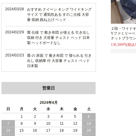
2024/03/28
おすすめ クイーン キング ワイドキング
サイズ で 通気性ある すのこ仕様 大容
量 収納 跳ね上げ ベッド
２段・ワイドキ
2024/02/29
畳 仕様 で 敷き布団 が使える 引き出し
Yファミリーベ
収納 付き 大容量 チェスト ベッド 日本
ナットブラウ
製 ヘッドボードなし
136,500円(税込1
2024/02/23
畳 の 床面 で 敷き布団 で 寝られる 引き
出し 収納庫 付 大容量 チェスト ベッド
日本製
2024/02/13
床 畳仕様 で 敷き布団 が 使える 引き出
し 収納庫 付き チェスト ベッド 日本製
営業日
2024/02/05
おすすめ 引出し 収納 付 シンプル ＆ ス
タイリッシュ 国産 日本製 チェスト ベ
2024年4月
ッド
日
月
火
水
木
金
土
1
2
3
4
5
6
2024/02/02
日本製 引出し 収納 と 棚 コンセント が
7
8
9
10
11
12
13
付いた シンプル デザイン チェスト ベ
ッド
14
15
16
17
18
19
20