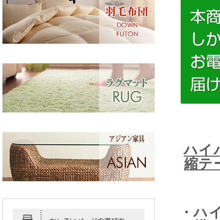
ハイ
縮テ
・ハ