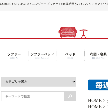
CCmart7おすすめのダイニングテーブルセット
●高級感漂うハイバックチェア！ウ
ソファー
ソファーベッド
ベッド
布団・寝具
SOFA
SOFABED
BED
BEDDING
HOME
>
HOME
>