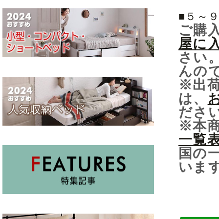
■５～
ご購
屋に
さい
んの
※出
は、
ださ
※本
一覧
国の
いま