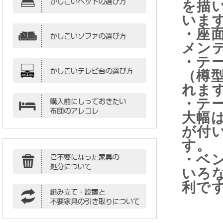
を描
いま
・座
メン
・テ
（樽
れま
・テ
大幅は
が付
す。
・ベ
いろ
利で