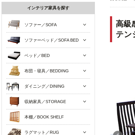
インテリア家具を探す
高級
ソファー／SOFA
テン
ソファーベッド／SOFA BED
ベッド／BED
布団・寝具／BEDDING
ダイニング／DINING
収納家具／STORAGE
本棚／BOOK SHELF
ラグマット／RUG