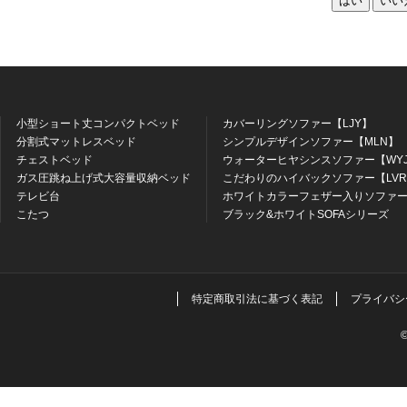
はい
いい
小型ショート丈コンパクトベッド
カバーリングソファー【LJY】
分割式マットレスベッド
シンプルデザインソファー【MLN】
チェストベッド
ウォーターヒヤシンスソファー【WY
ガス圧跳ね上げ式大容量収納ベッド
こだわりのハイバックソファー【LV
テレビ台
ホワイトカラーフェザー入りソファー
こたつ
ブラック&ホワイトSOFAシリーズ
特定商取引法に基づく表記
プライバシ
©