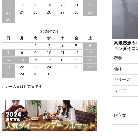
16
17
18
19
20
21
22
2024/03/28
おすすめ クイーン キング ワイドキング
23
24
25
26
27
28
29
サイズ で 通気性ある すのこ仕様 大容
30
量 収納 跳ね上げ ベッド
2024年7月
2024/02/29
畳 仕様 で 敷き布団 が使える 引き出し
日
月
火
水
木
金
土
収納 付き 大容量 チェスト ベッド 日本
高級感漂う
製 ヘッドボードなし
1
2
3
4
5
6
ョンダイニ
7
8
9
10
11
12
13
2024/02/23
畳 の 床面 で 敷き布団 で 寝られる 引き
型番
14
15
16
17
18
19
20
出し 収納庫 付 大容量 チェスト ベッド
21
22
23
24
25
26
27
日本製
価格
28
29
30
31
シリーズ
2024/02/13
床 畳仕様 で 敷き布団 が 使える 引き出
し 収納庫 付き チェスト ベッド 日本製
グレーの日は休業日です
タイプ
購入数