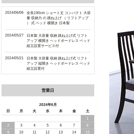
2024/06/06
全長190cm ショート丈 コンパクト 大容
量 収納力 の 跳ね上げ （ リフトアップ
） 式 ベッド 横開き 日本製
2024/05/27
日本製 大容量 収納 跳ね上げ式 リフト
アップ 横開き ヘッドボードレス ベッド
組立設置サービス付
2024/05/21
日本製 大容量 収納 跳ね上げ式 リフト
アップ 縦開き ヘッドボードレス ベッド
組立設置付
2024/05/02
日本製 大容量 収納 跳ね上げ式 （ リフ
トアップ ） ベッド 横開き ヘッドボー
営業日
ド 組立設置 付き
2024/04/25
日本製 収納 跳ね上げ式 リフトアップ
2024年6月
ベッド 縦開き ヘッドボード 組立設置サ
日
月
火
水
木
金
土
ービス付き
1
2
3
4
5
6
7
8
2024/04/23
すのこ の 床板 簡単 軽い コンパクトな
大容量 収納 跳ね上げ式 ベッド
9
10
11
12
13
14
15