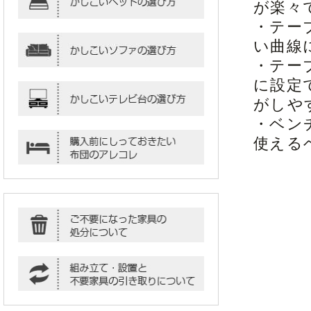
が楽々
・テー
い曲線
・テー
に設定
がしや
・ベン
使える