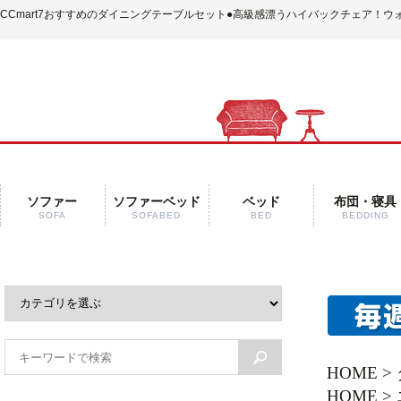
CCmart7おすすめのダイニングテーブルセット
●高級感漂うハイバックチェア！ウ
ソファー
ソファーベッド
ベッド
布団・寝具
SOFA
SOFABED
BED
BEDDING
HOME
>
HOME
>