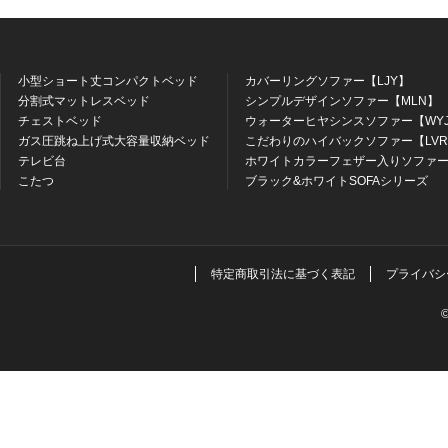
小型ショート丈コンパクトベッド
カバーリングソファー【LJY】
分割式マットレスベッド
シンプルデザインソファー【MLN】
チェストベッド
ウォーターヒヤシンスソファー【WY
ガス圧跳ね上げ式大容量収納ベッド
こだわりのハイバックソファー【LV
テレビ台
ホワイトカラーフェザー入りソファー
こたつ
ブラック&ホワイトSOFAシリーズ
特定商取引法に基づく表記
プライバシ
©