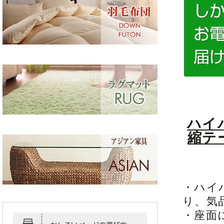
ハイ
縮テ
・ハイ
り、気
・座面