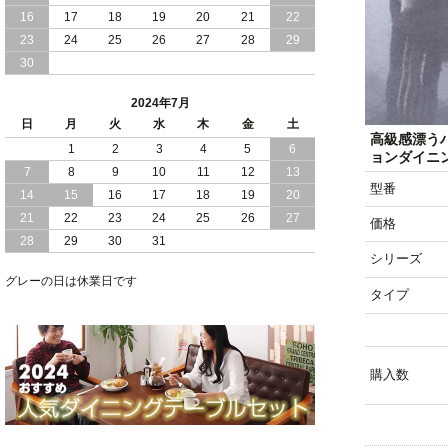
16
17
18
19
20
21
22
2024/03/28
おすすめ クイーン キング ワイドキング
23
24
25
26
27
28
29
サイズ で 通気性ある すのこ仕様 大容
30
量 収納 跳ね上げ ベッド
2024年7月
2024/02/29
畳 仕様 で 敷き布団 が使える 引き出し
日
月
火
水
木
金
土
収納 付き 大容量 チェスト ベッド 日本
高級感漂う
製 ヘッドボードなし
1
2
3
4
5
6
ョンダイニン
7
8
9
10
11
12
13
2024/02/23
畳 の 床面 で 敷き布団 で 寝られる 引き
型番
14
15
16
17
18
19
20
出し 収納庫 付 大容量 チェスト ベッド
21
22
23
24
25
26
27
日本製
価格
28
29
30
31
シリーズ
2024/02/13
床 畳仕様 で 敷き布団 が 使える 引き出
し 収納庫 付き チェスト ベッド 日本製
グレーの日は休業日です
タイプ
購入数