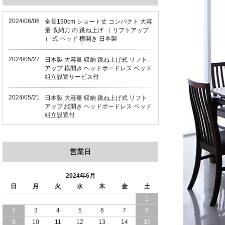
2024/06/06
全長190cm ショート丈 コンパクト 大容
量 収納力 の 跳ね上げ （ リフトアップ
） 式 ベッド 横開き 日本製
2024/05/27
日本製 大容量 収納 跳ね上げ式 リフト
アップ 横開き ヘッドボードレス ベッド
組立設置サービス付
2024/05/21
日本製 大容量 収納 跳ね上げ式 リフト
アップ 縦開き ヘッドボードレス ベッド
組立設置付
2024/05/02
日本製 大容量 収納 跳ね上げ式 （ リフ
トアップ ） ベッド 横開き ヘッドボー
営業日
ド 組立設置 付き
2024/04/25
日本製 収納 跳ね上げ式 リフトアップ
2024年6月
ベッド 縦開き ヘッドボード 組立設置サ
日
月
火
水
木
金
土
ービス付き
1
2
3
4
5
6
7
8
2024/04/23
すのこ の 床板 簡単 軽い コンパクトな
大容量 収納 跳ね上げ式 ベッド
9
10
11
12
13
14
15