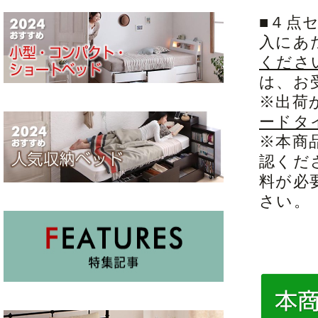
■４点
入にあ
くださ
は、お
※出荷
ードタ
※本商
認くだ
料が必
さい。