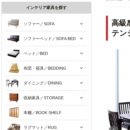
インテリア家具を探す
高級
ソファー／SOFA
テン
ソファーベッド／SOFA BED
ベッド／BED
布団・寝具／BEDDING
ダイニング／DINING
収納家具／STORAGE
本棚／BOOK SHELF
ラグマット／RUG