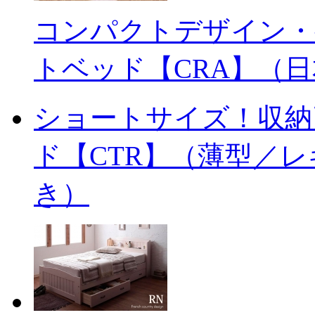
コンパクトデザイン・
トベッド【CRA】（
ショートサイズ！収納
ド【CTR】（薄型／
き）