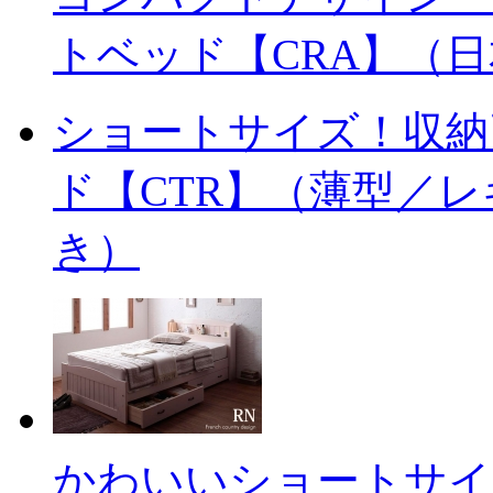
トベッド【CRA】（
ショートサイズ！収納
ド【CTR】（薄型／
き）
かわいいショートサイ