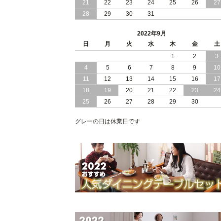
21
22
23
24
25
26
27
28
29
30
31
2022/05/13
おすすめ シンプル デザイン ローベッ
2022年9月
2022/05/09
クイーン キング サイズ が選べる！ モ
日
月
ダン デザイン レザーベッド
火
水
木
金
土
1
2
3
2022/05/06
レザー 仕様の すのこベット ギャザリ
4
5
6
7
8
9
10
グ加工で高級感アップ
11
12
13
14
15
16
17
18
19
20
21
22
23
24
25
26
27
28
29
30
グレーの日は休業日です