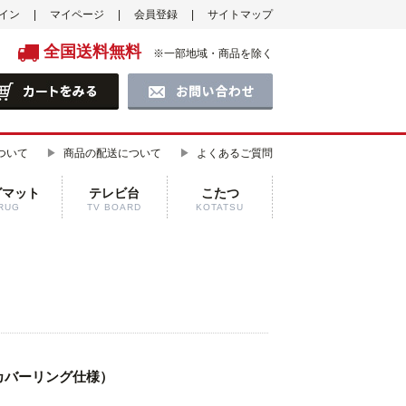
イン
マイページ
会員登録
サイトマップ
全国送料無料
※一部地域・商品を除く
ついて
商品の配送について
よくあるご質問
グマット
テレビ台
こたつ
RUG
TV BOARD
KOTATSU
カバーリング仕様）