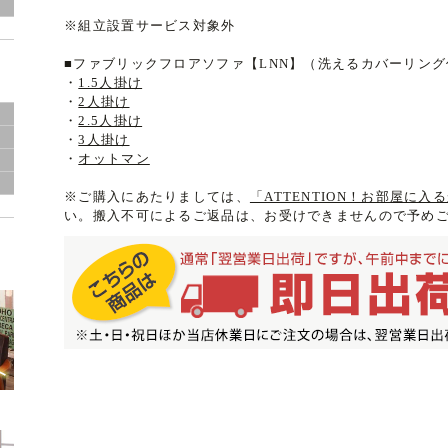
※組立設置サービス対象外
ド
■ファブリックフロアソファ【LNN】（洗えるカバーリン
・
1.5人掛け
・
2人掛け
・
2.5人掛け
ン
・
3人掛け
・
オットマン
※ご購入にあたりましては、
「ATTENTION！お部屋に
い。搬入不可によるご返品は、お受けできませんので予め