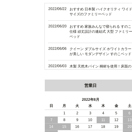
2022/06/22
おすすめ 日本製 ハイクオリティ ワイ
サイズのファミリーベッド
2022/06/20
おすすめ 家族みんなで寝られる すのこ
仕様 頑丈設計の連結式 大型 ファミリ
ベッド
2022/06/06
クイーン ダブルサイズ ホワイトカラー
が美しい モダンデザイン すのこベッド
2022/06/03
木製 天然木パイン 桐材を使用！床面の
高さ調節 ができる すのこベッド 【FT
I】（フレームのみ）
営業日
2022/05/29
おすすめ 木製 天然木パイン 使用！床
の高さ調節ができるすのこベッド
2022年8月
2022/05/25
日
月
火
水
木
金
土
狭いお部屋におすすめ 省スペース 大容
量 収納ベッド
1
2
3
4
5
6
7
8
9
10
11
12
13
2022/05/22
おすすめ 高さが調節可能なシンプルす
14
15
16
17
18
19
20
のこベッド