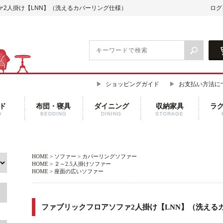
ァ2人掛け【LNN】（洗えるカバーリング仕様）
ログ
ショッピングガイド
お支払い方法に
ド
布団・寝具
ダイニング
収納家具
ラ
D
BEDDING
DINING
STORAGE
HOME
>
ソファー
>
カバーリングソファー
HOME
>
２～2.5人掛けソファー
HOME
>
座面の広いソファー
ファブリックフロアソファ2人掛け【LNN】（洗える