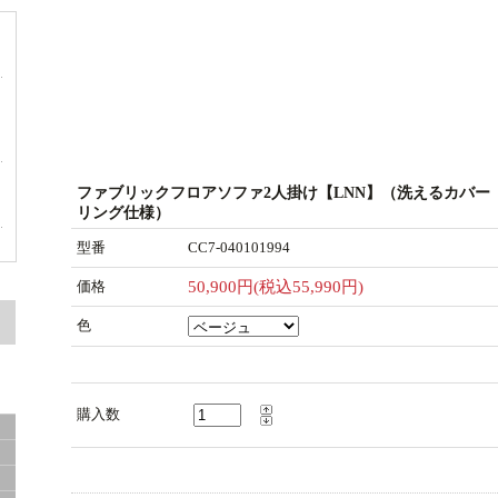
ド
ー
ファブリックフロアソファ2人掛け【LNN】（洗えるカバー
リング仕様）
型番
CC7-040101994
価格
50,900円(税込55,990円)
色
面
購入数