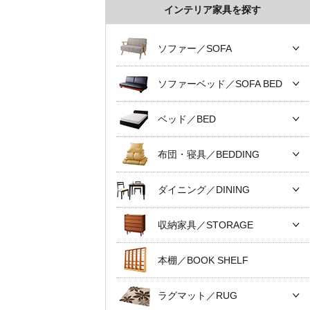
インテリア家具を探す
ソファー／SOFA
ソファーベッド／SOFA BED
ベッド／BED
布団・寝具／BEDDING
ダイニング／DINING
収納家具／STORAGE
本棚／BOOK SHELF
ラグマット／RUG