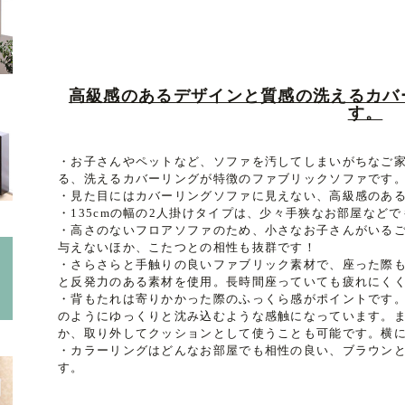
高級感のあるデザインと質感の洗えるカバ
す。
・お子さんやペットなど、ソファを汚してしまいがちなご
る、洗えるカバーリングが特徴のファブリックソファです
・見た目にはカバーリングソファに見えない、高級感のあ
・135cmの幅の2人掛けタイプは、少々手狭なお部屋など
・高さのないフロアソファのため、小さなお子さんがいる
与えないほか、こたつとの相性も抜群です！
・さらさらと手触りの良いファブリック素材で、座った際
と反発力のある素材を使用。長時間座っていても疲れにく
・背もたれは寄りかかった際のふっくら感がポイントです
のようにゆっくりと沈み込むような感触になっています。
か、取り外してクッションとして使うことも可能です。横
・カラーリングはどんなお部屋でも相性の良い、ブラウンと
す。