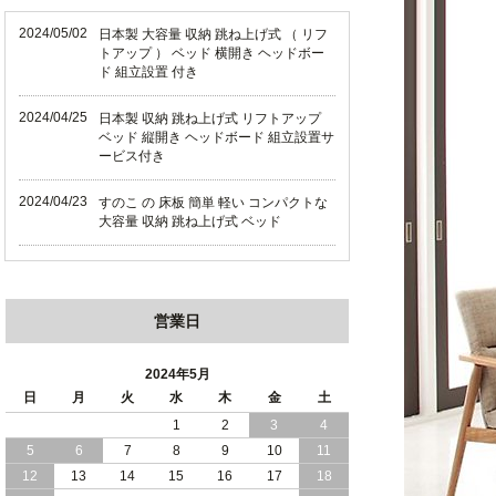
2024/05/02
日本製 大容量 収納 跳ね上げ式 （ リフ
トアップ ） ベッド 横開き ヘッドボー
ド 組立設置 付き
2024/04/25
日本製 収納 跳ね上げ式 リフトアップ
ベッド 縦開き ヘッドボード 組立設置サ
ービス付き
2024/04/23
すのこ の 床板 簡単 軽い コンパクトな
大容量 収納 跳ね上げ式 ベッド
2024/03/28
おすすめ クイーン キング ワイドキング
サイズ で 通気性ある すのこ仕様 大容
量 収納 跳ね上げ ベッド
営業日
2024/02/29
畳 仕様 で 敷き布団 が使える 引き出し
収納 付き 大容量 チェスト ベッド 日本
2024年5月
製 ヘッドボードなし
日
月
火
水
木
金
土
1
2
3
4
2024/02/23
畳 の 床面 で 敷き布団 で 寝られる 引き
5
6
7
8
9
10
11
出し 収納庫 付 大容量 チェスト ベッド
日本製
12
13
14
15
16
17
18