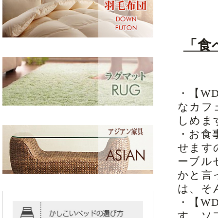
「食
・【W
なカフ
しめま
・お食
せます
ーブル
かと言
は、そ
・【W
す。ソ