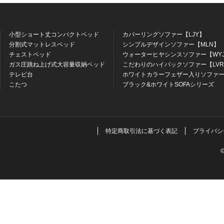
小型ショート丈コンパクトベッド
カバーリングソファー【LJY】
分割式マットレスベッド
シンプルデザインソファー【MLN】
チェストベッド
ウォーターヒヤシンスソファー【WY
ガス圧跳ね上げ式大容量収納ベッド
こだわりのハイバックソファー【LV
テレビ台
ホワイトカラーフェザー入りソファー
こたつ
ブラック&ホワイトSOFAシリーズ
特定商取引法に基づく表記
プライバシ
©