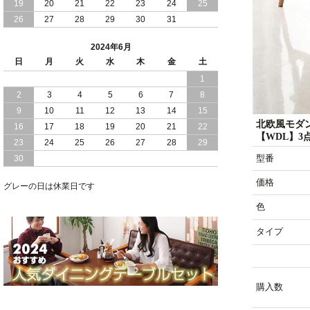
19
20
21
22
23
24
25
2024/02/13
床 畳仕様 で 敷き布団 が 使える 引き出
26
27
28
29
30
31
し 収納庫 付き チェスト ベッド 日本製
2024年6月
2024/02/05
おすすめ 引出し 収納 付 シンプル ＆ ス
日
月
火
水
木
金
土
タイリッシュ 国産 日本製 チェスト ベ
1
ッド
2
3
4
5
6
7
8
2024/02/02
日本製 引出し 収納 と 棚 コンセント が
9
10
11
12
13
14
15
付いた シンプル デザイン チェスト ベ
北欧風モダ
16
17
18
19
20
21
22
ッド
【WDL】3
23
24
25
26
27
28
29
型番
30
2024/01/24
シンプル スタイリッシュ 引出し 収納
モダンライト コンセント 付き 日本製
価格
チェスト ベッド
グレーの日は休業日です
色
タイプ
購入数