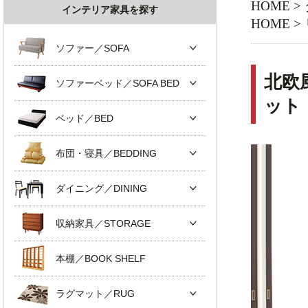
HOME
>
インテリア家具を探す
HOME
>
ソファー／SOFA
北欧
ソファーベッド／SOFA BED
ット
ベッド／BED
布団・寝具／BEDDING
ダイニング／DINING
収納家具／STORAGE
本棚／BOOK SHELF
ラグマット／RUG