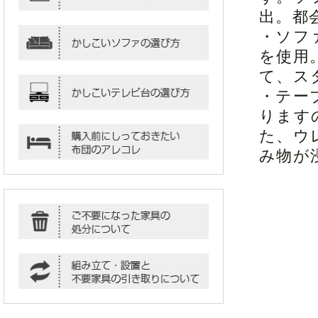
出。都
・ソフ
を使用
て、ス
・テー
ります
た、ウ
み物が